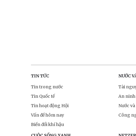
TIN TỨC
NƯỚC V
Tin trong nước
Tài ngu
Tin Quốc tế
An ninh
Tin hoạt động Hội
Nước và
Vấn đề hôm nay
Công ng
Biến đổi khí hậu
CUỘC SỐNG XANH
NETZE