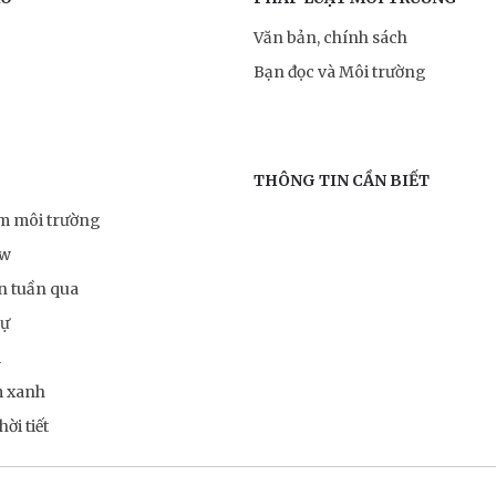
Văn bản, chính sách
Bạn đọc và Môi trường
THÔNG TIN CẦN BIẾT
ểm môi trường
ow
n tuần qua
sự
m
m xanh
ời tiết