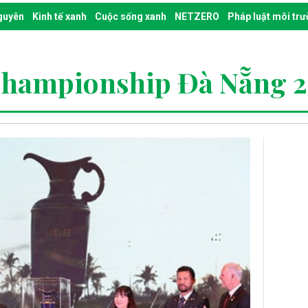
nguyên
Kinh tế xanh
Cuộc sống xanh
NETZERO
Pháp luật môi tr
Championship Đà Nẵng 