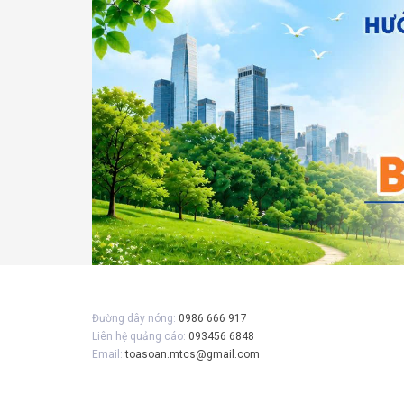
Đường dây nóng:
0986 666 917
Liên hệ quảng cáo:
093456 6848
Email:
toasoan.mtcs@gmail.com