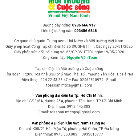
Đường dây nóng:
0986 666 917
Liên hệ quảng cáo:
093456 6848
Cơ quan chủ quản: Trung ương Hội Nước và Môi trường Việt Nam.
Giấy phép hoạt động Tạp chí điện tử số 39/GP-BTTTT; Cấp ngày 20/01/2025
Giấy phép sửa đổi, bổ sung số: 66/GP-BVHTTDL ngày 19/05/2026
Tổng Biên Tập:
Nguyễn Văn Toàn
Tạp chí điện tử Môi trường và Cuộc sống
Tòa soạn : P.209, Tòa nhà B3D phố Mạc Thái Tổ, Phường Yên Hòa, TP. Hà Nội
Điện thoại: 024 22 43 28 47 – Fax: 02462810979 - Email:
toasoan.mtcs@gmail.com
Văn phòng đại diện tại Tp. Hồ Chí Minh:
Địa chỉ: Số 3/8A, đường 25A, phường Tân Hưng, TP. Hồ Chí Minh
Điện thoại: 0912.445.383
Email: toasoan.mtcspn@gmail.com
Văn phòng đại diện Khu vực Nam Trung Bộ:
Địa chỉ: K08/21 Hàn Mặc Tử, phường Hải Châu, TP. Đà Nẵng
Điện thoại: 0973.653.083 – 0935015777