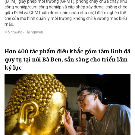
(ĐTM), giấy phép môi trường (GPMT), phòng cháy chữa cháy, khu
công nghiệp/cụm công nghiệp và cấp phép xây dựng, chồng chéo
giữa ĐTM và GPMT cần được nhìn nhận như một điểm nghẽn thể
chế của mô hình quản lý môi trường, không chỉ là vướng mắc biểu
mẫu.
Môi trường - Tài nguyên
Hơn 400 tác phẩm điêu khắc gốm tâm linh đã
quy tụ tại núi Bà Đen, sẵn sàng cho triển lãm
kỷ lục