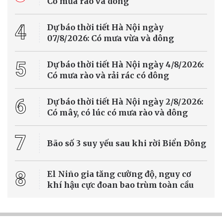
Tử vi 12 con giáp hôm nay 07/8/2026 dự báo vận trình có nhiều
biến động trên các phương diện công việc, tài chính, tình duyên và
sức khỏe. Một số con giáp gặp cơ hội bứt phá về sự nghiệp, tài lộc
khởi sắc, trong khi một số khác cần thận trọng trước thị phi, tình
cảm dễ bị lợi dụng.
Cuộc sống xanh
Công bố danh mục 61 tầng chứa nước dưới
đất