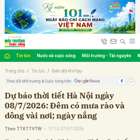
bình luận
Tin tức
Nước và cuộc sống
Môi trường - Tài nguyên
K
Trang chủ
Tin tức
Biến đổi khí hậu
Theo dõi Môi trường & Cuộc sống trên
Dự báo thời tiết Hà Nội ngày
08/7/2026: Đêm có mưa rào và
Hủy
G
dông vài nơi; ngày nắng
Theo TTKTTVTW
•
17:15 07/07/2026