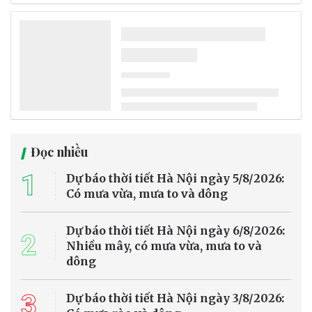
Công tác kiểm tra, giám sát và xử lý các hành vi vi phạm pháp luật
về môi trường trên địa bàn TP Đà Nẵng tiếp tục được triển khai
quyết liệt. Trong tháng 7/2026, các lực lượng chức năng đã xử lý 23
vụ vi phạm hành chính với tổng số tiền phạt hơn 1,8 tỷ đồng.
Pháp luật môi trường
Xem tử vi hôm nay, tử vi 12 con giáp ngày
07/8/2026: Tuổi Sửu tài lộc ở mức trung bình