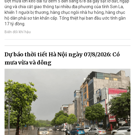
Đợt mưa lớn kéo dài từ đêm 5 đến sáng 6/8 đã gây sạt lở đất, ngập
úng và chia cắt giao thông tại nhiều địa phương của tỉnh Sơn La,
khiến 1 người bị thương, hàng chục ngôi nhà hư hỏng, hàng chục
hộ dân phải sơ tán khẩn cấp. Tổng thiệt hại ban đầu ước tính gần
17 tỷ đồng.
Biến đổi khí hậu
Dự báo thời tiết Hà Nội ngày 07/8/2026: Có
mưa vừa và dông