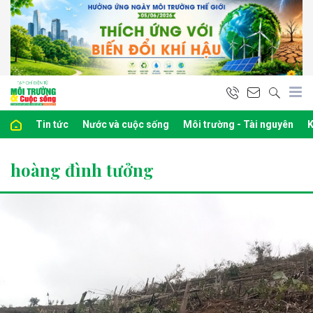
Tin tức
Nước và cuộc sống
Môi trường - Tài nguyên
K
hoàng đình tưởng