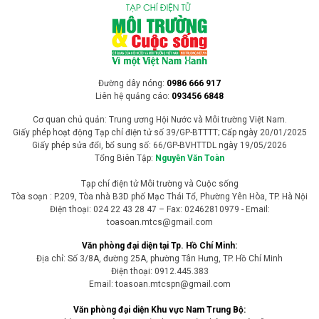
Đường dây nóng:
0986 666 917
Liên hệ quảng cáo:
093456 6848
Cơ quan chủ quản: Trung ương Hội Nước và Môi trường Việt Nam.
Giấy phép hoạt động Tạp chí điện tử số 39/GP-BTTTT; Cấp ngày 20/01/2025
Giấy phép sửa đổi, bổ sung số: 66/GP-BVHTTDL ngày 19/05/2026
Tổng Biên Tập:
Nguyễn Văn Toàn
Tạp chí điện tử Môi trường và Cuộc sống
Tòa soạn : P.209, Tòa nhà B3D phố Mạc Thái Tổ, Phường Yên Hòa, TP. Hà Nội
Điện thoại: 024 22 43 28 47 – Fax: 02462810979 - Email:
toasoan.mtcs@gmail.com
Văn phòng đại diện tại Tp. Hồ Chí Minh:
Địa chỉ: Số 3/8A, đường 25A, phường Tân Hưng, TP. Hồ Chí Minh
Điện thoại: 0912.445.383
Email: toasoan.mtcspn@gmail.com
Văn phòng đại diện Khu vực Nam Trung Bộ: