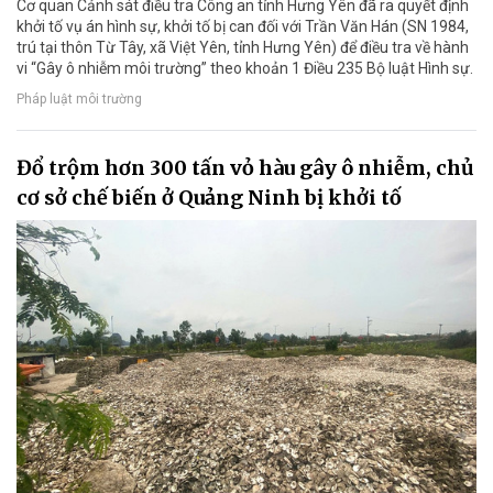
Cơ quan Cảnh sát điều tra Công an tỉnh Hưng Yên đã ra quyết định
khởi tố vụ án hình sự, khởi tố bị can đối với Trần Văn Hán (SN 1984,
trú tại thôn Từ Tây, xã Việt Yên, tỉnh Hưng Yên) để điều tra về hành
vi “Gây ô nhiễm môi trường” theo khoản 1 Điều 235 Bộ luật Hình sự.
Pháp luật môi trường
Đổ trộm hơn 300 tấn vỏ hàu gây ô nhiễm, chủ
cơ sở chế biến ở Quảng Ninh bị khởi tố