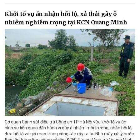
Khởi tố vụ án nhận hối lộ, xả thải gây ô
nhiễm nghiêm trọng tại KCN Quang Minh
Cơ quan Cảnh sát điều tra Công an TP Hà Nội vừa khởi tố vụ án
hình sự liên quan đến hành vi gây ô nhiễm môi trường, nhận hối lộ,
đưa hối lộ và giả mạo trong công tác xảy ra tại Nhà máy xử lý nước
thải tập trung Khu công nghiệp (KCN) Quang Minh, xã Quang Minh,