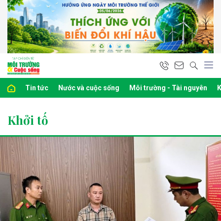
Tin tức
Nước và cuộc sống
Môi trường - Tài nguyên
K
Khởi tố