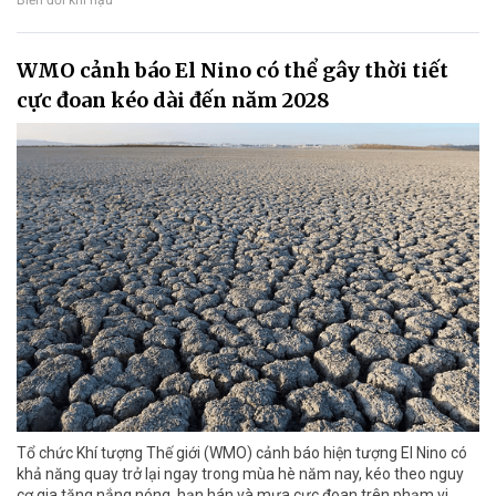
Biến đổi khí hậu
WMO cảnh báo El Nino có thể gây thời tiết
cực đoan kéo dài đến năm 2028
Tổ chức Khí tượng Thế giới (WMO) cảnh báo hiện tượng El Nino có
khả năng quay trở lại ngay trong mùa hè năm nay, kéo theo nguy
cơ gia tăng nắng nóng, hạn hán và mưa cực đoan trên phạm vi