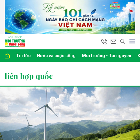
Tin tức
Nước và cuộc sống
Môi trường - Tài nguyên
K
liên hợp quốc