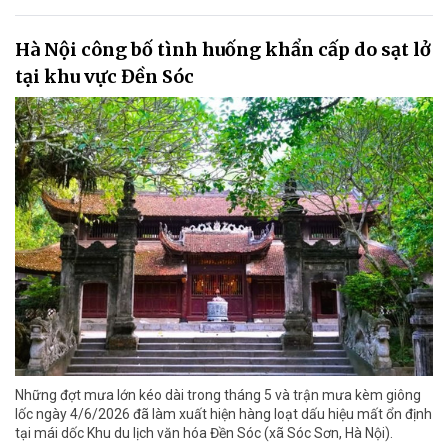
Hà Nội công bố tình huống khẩn cấp do sạt lở
tại khu vực Đền Sóc
Những đợt mưa lớn kéo dài trong tháng 5 và trận mưa kèm giông
lốc ngày 4/6/2026 đã làm xuất hiện hàng loạt dấu hiệu mất ổn định
tại mái dốc Khu du lịch văn hóa Đền Sóc (xã Sóc Sơn, Hà Nội).