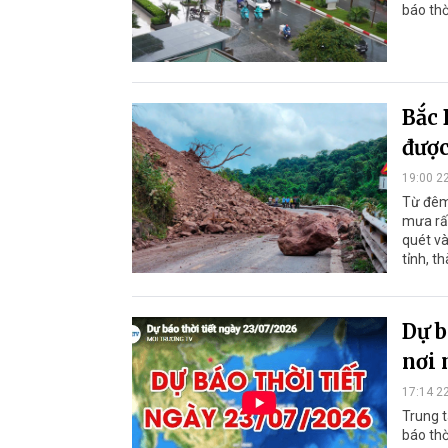
báo thờ
Bắc 
được
19:00 2
Từ đêm
mưa rất
quét và
tỉnh, t
Dự b
nơi 
17:14 2
Trung t
báo thờ