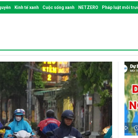
nguyên
Kinh tế xanh
Cuộc sống xanh
NETZERO
Pháp luật môi tr