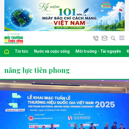
Tin tức
Nước và cuộc sống
Môi trường - Tài nguyên
K
năng lực tiên phong