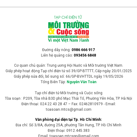
Đường dây nóng:
0986 666 917
Liên hệ quảng cáo:
093456 6848
Cơ quan chủ quản: Trung ương Hội Nước và Môi trường Việt Nam.
Giấy phép hoạt động Tạp chí điện tử số 39/GP-BTTTT; Cấp ngày 20/01/2025
Giấy phép sửa đổi, bổ sung số: 66/GP-BVHTTDL ngày 19/05/2026
Tổng Biên Tập:
Nguyễn Văn Toàn
Tạp chí điện tử Môi trường và Cuộc sống
Tòa soạn : P.209, Tòa nhà B3D phố Mạc Thái Tổ, Phường Yên Hòa, TP. Hà Nội
Điện thoại: 024 22 43 28 47 – Fax: 02462810979 - Email:
toasoan.mtcs@gmail.com
Văn phòng đại diện tại Tp. Hồ Chí Minh:
Địa chỉ: Số 3/8A, đường 25A, phường Tân Hưng, TP. Hồ Chí Minh
Điện thoại: 0912.445.383
Email: toasoan.mtcspn@gmail.com