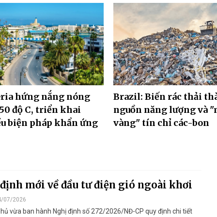
eria hứng nắng nóng
Brazil: Biến rác thải t
50 độ C, triển khai
nguồn năng lượng và 
u biện pháp khẩn ứng
vàng" tín chỉ các-bon
định mới về đầu tư điện gió ngoài khơi
4/07/2026
hủ vừa ban hành Nghị định số 272/2026/NĐ-CP quy định chi tiết