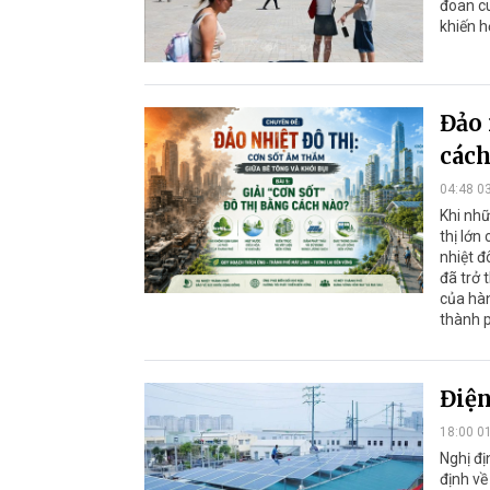
đoan cu
khiến h
Đảo 
cách
04:48 0
Khi nhữ
thị lớn
nhiệt đ
đã trở 
của hàn
thành p
Điện
18:00 0
Nghị đ
định về