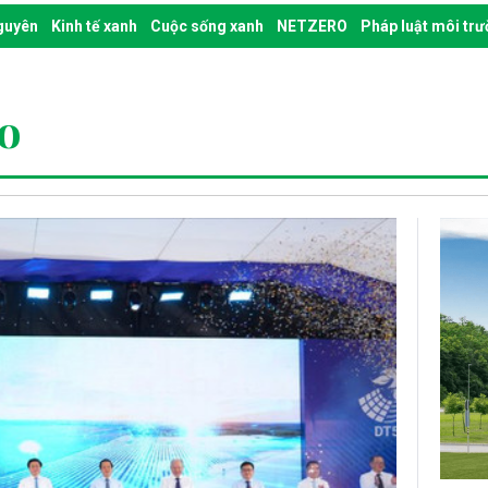
nguyên
Kinh tế xanh
Cuộc sống xanh
NETZERO
Pháp luật môi tr
áo