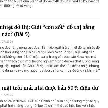
ối tháng 6 vừa qua với nhiệt độ vượt 40 độ C tại một số khu vực đã
ơn 800 người tử vong.
nhiệt đô thị: Giải “cơn sốt” đô thị bằng
 nào? (Bài 5)
3/07/2026
ng đợt nắng nóng cực đoan liên tiếp xuất hiện, nhiệt độ tại nhiều đô
 cao hơn vùng ngoại ô từ vài độ C đến cả chục độ C, hiệu ứng đảo
ô thị không còn là khái niệm xa lạ trong các báo cáo khoa học mà
thành thách thức môi trường nghiêm trọng đối với chất lượng sống
g triệu người dân. Câu hỏi đặt ra là: làm thế nào để hạ nhiệt những
hố đang ngày càng ngột ngạt bởi bê tông, nhựa đường và khí thải?
 mặt trời mái nhà được bán 50% điện dư
1/07/2026
ịnh số 243/2026/NĐ-CP của Chính phủ sửa đổi, bổ sung một số quy
 phát triển năng lượng tái tạo đã chính thức có hiệu lực, với nhiều