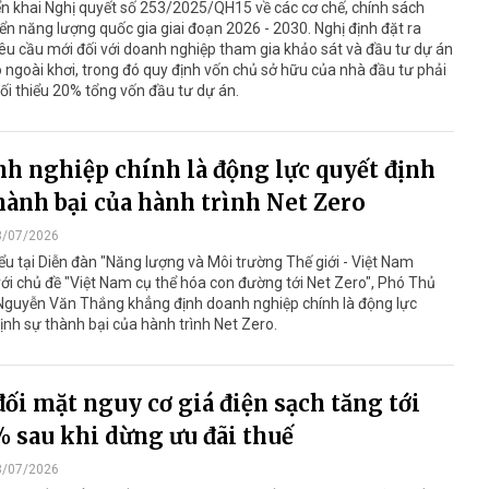
iển khai Nghị quyết số 253/2025/QH15 về các cơ chế, chính sách
iển năng lượng quốc gia giai đoạn 2026 - 2030. Nghị định đặt ra
êu cầu mới đối với doanh nghiệp tham gia khảo sát và đầu tư dự án
ó ngoài khơi, trong đó quy định vốn chủ sở hữu của nhà đầu tư phải
ối thiểu 20% tổng vốn đầu tư dự án.
h nghiệp chính là động lực quyết định
hành bại của hành trình Net Zero
8/07/2026
ểu tại Diễn đàn "Năng lượng và Môi trường Thế giới - Việt Nam
ới chủ đề "Việt Nam cụ thể hóa con đường tới Net Zero", Phó Thủ
Nguyễn Văn Thắng khẳng định doanh nghiệp chính là động lực
ịnh sự thành bại của hành trình Net Zero.
ối mặt nguy cơ giá điện sạch tăng tới
 sau khi dừng ưu đãi thuế
8/07/2026