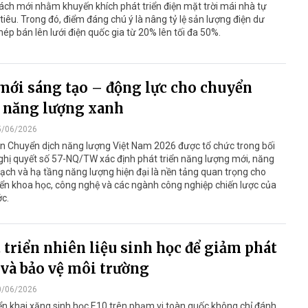
ách mới nhằm khuyến khích phát triển điện mặt trời mái nhà tự
 tiêu. Trong đó, điểm đáng chú ý là nâng tỷ lệ sản lượng điện dư
ép bán lên lưới điện quốc gia từ 20% lên tối đa 50%.
mới sáng tạo – động lực cho chuyển
 năng lượng xanh
5/06/2026
n Chuyển dịch năng lượng Việt Nam 2026 được tổ chức trong bối
hị quyết số 57-NQ/TW xác định phát triển năng lượng mới, năng
ạch và hạ tầng năng lượng hiện đại là nền tảng quan trọng cho
iển khoa học, công nghệ và các ngành công nghiệp chiến lược của
c.
 triển nhiên liệu sinh học để giảm phát
 và bảo vệ môi trường
0/06/2026
iển khai xăng sinh học E10 trên phạm vi toàn quốc không chỉ đánh