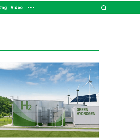
ường
Video