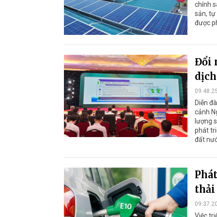
chính s
sản, tự
được ph
Đổi 
dịch
09:48 2
Diễn đà
cảnh Ng
lượng s
phát tr
đất nướ
Phát
thải
09:37 2
Việc tr