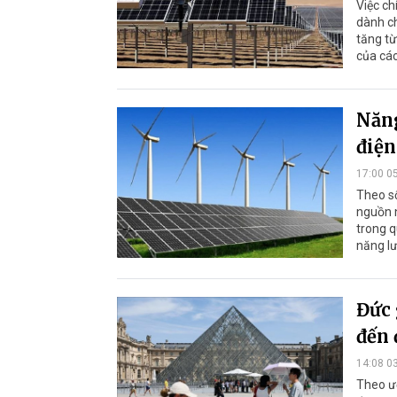
Việc c
dành ch
tăng từ
của các
Năng
điện
17:00 0
Theo số
nguồn n
trong q
năng lư
Đức 
đến 
14:08 0
Theo ướ