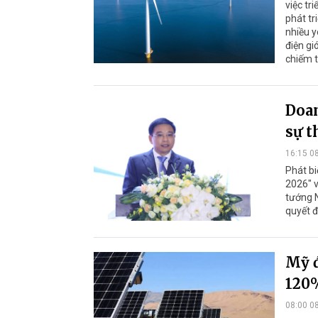
việc tr
phát tr
nhiều y
điện gi
chiếm t
Doan
sự t
16:15 0
Phát bi
2026" v
tướng 
quyết đ
Mỹ đ
120%
08:00 0