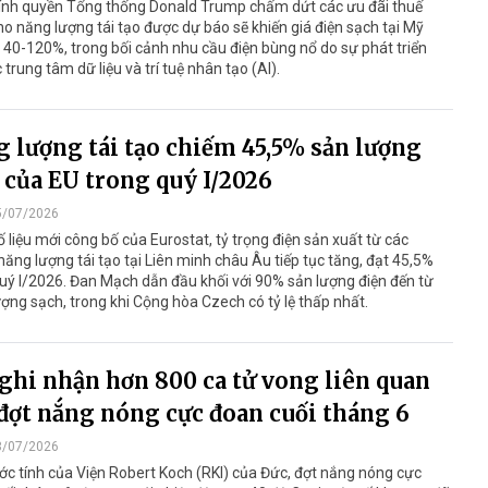
hính quyền Tổng thống Donald Trump chấm dứt các ưu đãi thuế
o năng lượng tái tạo được dự báo sẽ khiến giá điện sạch tại Mỹ
 40-120%, trong bối cảnh nhu cầu điện bùng nổ do sự phát triển
 trung tâm dữ liệu và trí tuệ nhân tạo (AI).
 lượng tái tạo chiếm 45,5% sản lượng
 của EU trong quý I/2026
5/07/2026
 liệu mới công bố của Eurostat, tỷ trọng điện sản xuất từ các
ăng lượng tái tạo tại Liên minh châu Âu tiếp tục tăng, đạt 45,5%
uý I/2026. Đan Mạch dẫn đầu khối với 90% sản lượng điện đến từ
ợng sạch, trong khi Cộng hòa Czech có tỷ lệ thấp nhất.
ghi nhận hơn 800 ca tử vong liên quan
đợt nắng nóng cực đoan cuối tháng 6
3/07/2026
c tính của Viện Robert Koch (RKI) của Đức, đợt nắng nóng cực