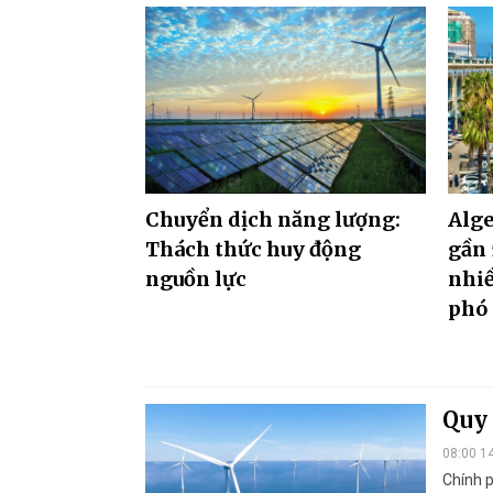
Chuyển dịch năng lượng:
Alg
Thách thức huy động
gần 
nguồn lực
nhiề
phó
Quy 
08:00 1
Chính p