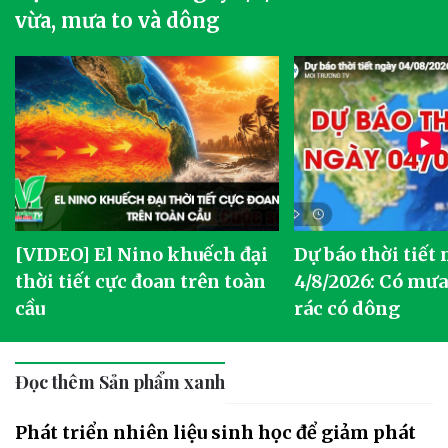
vừa, mưa to và dông
[VIDEO] El Nino khuếch đại
Dự báo thời tiết
thời tiết cực đoan trên toàn
4/8/2026: Có mưa 
cầu
rác có dông
Đọc thêm Sản phẩm xanh
Phát triển nhiên liệu sinh học để giảm phát