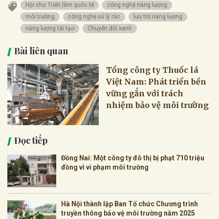
Hội chợ Triển lãm quốc tế
công nghệ năng lượng
môi trường
công nghệ xử lý rác
lưu trữ năng lượng
năng lượng tái tạo
Chuyển đổi xanh
Bài liên quan
Tổng công ty Thuốc lá
Việt Nam: Phát triển bền
vững gắn với trách
nhiệm bảo vệ môi trường
Đọc tiếp
Đồng Nai: Một công ty đô thị bị phạt 710 triệu
đồng vì vi phạm môi trường
Hà Nội thành lập Ban Tổ chức Chương trình
truyền thông bảo vệ môi trường năm 2025