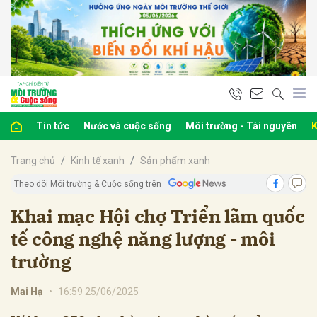
bình luận
Tin tức
Nước và cuộc sống
Môi trường - Tài nguyên
K
Trang chủ
Kinh tế xanh
Sản phẩm xanh
Theo dõi Môi trường & Cuộc sống trên
Khai mạc Hội chợ Triển lãm quốc
tế công nghệ năng lượng - môi
Hủy
G
trường
Mai Hạ
•
16:59 25/06/2025