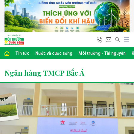
Tin tức
Nước và cuộc sống
Môi trường - Tài nguyên
K
Ngân hàng TMCP Bắc Á