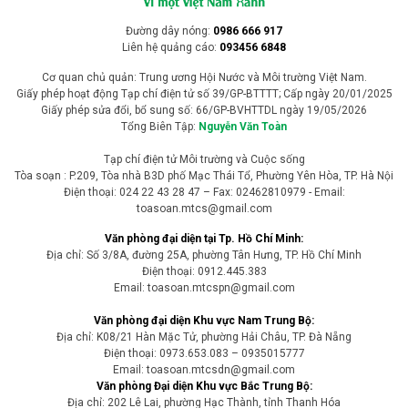
Đường dây nóng:
0986 666 917
Liên hệ quảng cáo:
093456 6848
Cơ quan chủ quản: Trung ương Hội Nước và Môi trường Việt Nam.
Giấy phép hoạt động Tạp chí điện tử số 39/GP-BTTTT; Cấp ngày 20/01/2025
Giấy phép sửa đổi, bổ sung số: 66/GP-BVHTTDL ngày 19/05/2026
Tổng Biên Tập:
Nguyễn Văn Toàn
Tạp chí điện tử Môi trường và Cuộc sống
Tòa soạn : P.209, Tòa nhà B3D phố Mạc Thái Tổ, Phường Yên Hòa, TP. Hà Nội
Điện thoại: 024 22 43 28 47 – Fax: 02462810979 - Email:
toasoan.mtcs@gmail.com
Văn phòng đại diện tại Tp. Hồ Chí Minh:
Địa chỉ: Số 3/8A, đường 25A, phường Tân Hưng, TP. Hồ Chí Minh
Điện thoại: 0912.445.383
Email: toasoan.mtcspn@gmail.com
Văn phòng đại diện Khu vực Nam Trung Bộ:
Địa chỉ: K08/21 Hàn Mặc Tử, phường Hải Châu, TP. Đà Nẵng
Điện thoại: 0973.653.083 – 0935015777
Email: toasoan.mtcsdn@gmail.com
Văn phòng Đại diện Khu vực Bắc Trung Bộ:
Địa chỉ: 202 Lê Lai, phường Hạc Thành, tỉnh Thanh Hóa