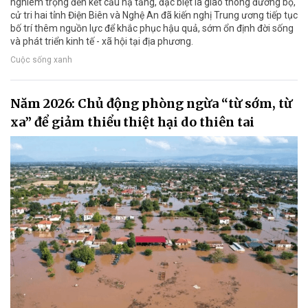
nghiêm trọng đến kết cấu hạ tầng, đặc biệt là giao thông đường bộ,
cử tri hai tỉnh Điện Biên và Nghệ An đã kiến nghị Trung ương tiếp tục
bố trí thêm nguồn lực để khắc phục hậu quả, sớm ổn định đời sống
và phát triển kinh tế - xã hội tại địa phương.
Cuộc sống xanh
Năm 2026: Chủ động phòng ngừa “từ sớm, từ
xa” để giảm thiểu thiệt hại do thiên tai