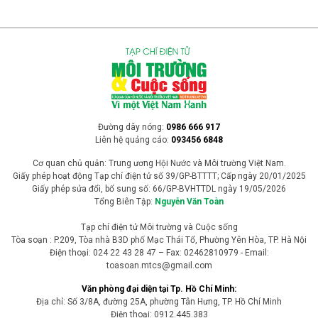
Đường dây nóng:
0986 666 917
Liên hệ quảng cáo:
093456 6848
Cơ quan chủ quản: Trung ương Hội Nước và Môi trường Việt Nam.
Giấy phép hoạt động Tạp chí điện tử số 39/GP-BTTTT; Cấp ngày 20/01/2025
Giấy phép sửa đổi, bổ sung số: 66/GP-BVHTTDL ngày 19/05/2026
Tổng Biên Tập:
Nguyễn Văn Toàn
Tạp chí điện tử Môi trường và Cuộc sống
Tòa soạn : P.209, Tòa nhà B3D phố Mạc Thái Tổ, Phường Yên Hòa, TP. Hà Nội
Điện thoại: 024 22 43 28 47 – Fax: 02462810979 - Email:
toasoan.mtcs@gmail.com
Văn phòng đại diện tại Tp. Hồ Chí Minh:
Địa chỉ: Số 3/8A, đường 25A, phường Tân Hưng, TP. Hồ Chí Minh
Điện thoại: 0912.445.383