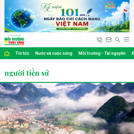
Tin tức
Nước và cuộc sống
Môi trường - Tài nguyên
K
người tiền sử