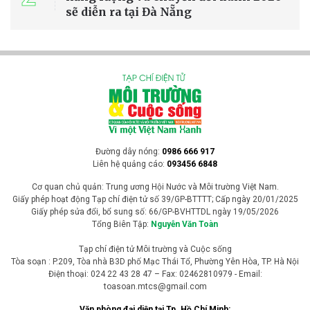
sẽ diễn ra tại Đà Nẵng
Đường dây nóng:
0986 666 917
Liên hệ quảng cáo:
093456 6848
Cơ quan chủ quản: Trung ương Hội Nước và Môi trường Việt Nam.
Giấy phép hoạt động Tạp chí điện tử số 39/GP-BTTTT; Cấp ngày 20/01/2025
Giấy phép sửa đổi, bổ sung số: 66/GP-BVHTTDL ngày 19/05/2026
Tổng Biên Tập:
Nguyễn Văn Toàn
Tạp chí điện tử Môi trường và Cuộc sống
Tòa soạn : P.209, Tòa nhà B3D phố Mạc Thái Tổ, Phường Yên Hòa, TP. Hà Nội
Điện thoại: 024 22 43 28 47 – Fax: 02462810979 - Email:
toasoan.mtcs@gmail.com
Văn phòng đại diện tại Tp. Hồ Chí Minh: