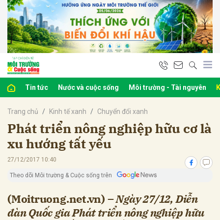
bình luận
Tin tức
Nước và cuộc sống
Môi trường - Tài nguyên
K
Trang chủ
Kinh tế xanh
Chuyển đổi xanh
Phát triển nông nghiệp hữu cơ là
xu hướng tất yếu
27/12/2017 10:40
Hủy
G
Theo dõi Môi trường & Cuộc sống trên
(Moitruong.net.vn) –
Ngày 27/12, Diễn
đàn Quốc gia Phát triển nông nghiệp hữu