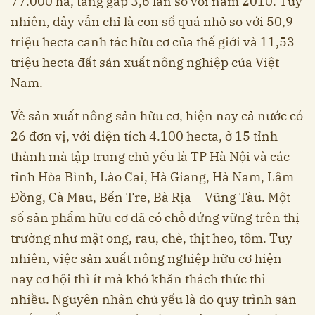
77.000 ha, tăng gấp 3,6 lần so với năm 2010. Tuy
nhiên, đây vẫn chỉ là con số quá nhỏ so với 50,9
triệu hecta canh tác hữu cơ của thế giới và 11,53
triệu hecta đất sản xuất nông nghiệp của Việt
Nam.
Về sản xuất nông sản hữu cơ, hiện nay cả nước có
26 đơn vị, với diện tích 4.100 hecta, ở 15 tỉnh
thành mà tập trung chủ yếu là TP Hà Nội và các
tỉnh Hòa Bình, Lào Cai, Hà Giang, Hà Nam, Lâm
Đồng, Cà Mau, Bến Tre, Bà Rịa – Vũng Tàu. Một
số sản phẩm hữu cơ đã có chỗ đứng vững trên thị
trường như mật ong, rau, chè, thịt heo, tôm. Tuy
nhiên, việc sản xuất nông nghiệp hữu cơ hiện
nay cơ hội thì ít mà khó khăn thách thức thì
nhiều. Nguyên nhân chủ yếu là do quy trình sản