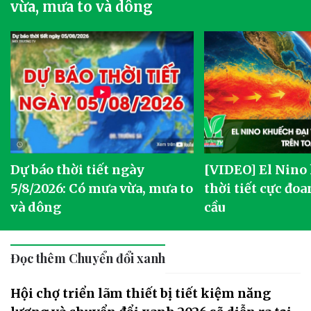
vừa, mưa to và dông
Dự báo thời tiết ngày
[VIDEO] El Nino
5/8/2026: Có mưa vừa, mưa to
thời tiết cực đoa
và dông
cầu
Đọc thêm Chuyển đổi xanh
Hội chợ triển lãm thiết bị tiết kiệm năng