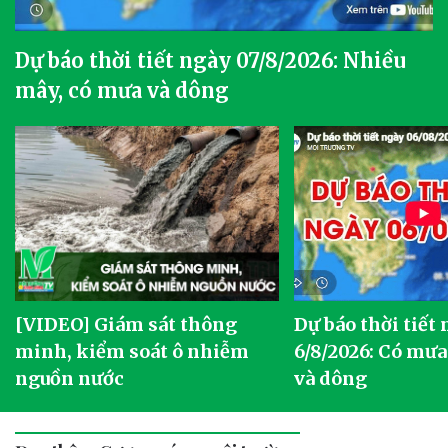
Dự báo thời tiết ngày 07/8/2026: Nhiều
mây, có mưa và dông
[VIDEO] Giám sát thông
Dự báo thời tiết
g
minh, kiểm soát ô nhiễm
6/8/2026: Có mưa
nguồn nước
và dông