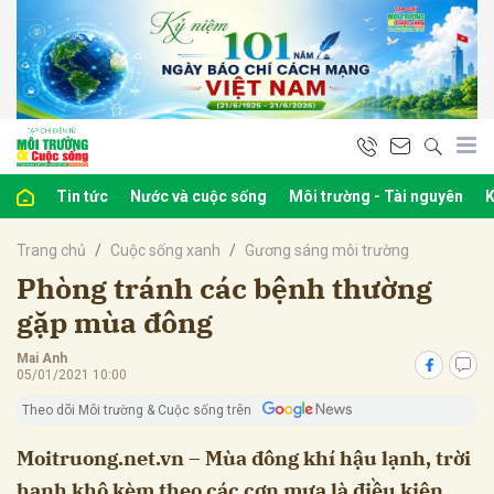
bình luận
Tin tức
Nước và cuộc sống
Môi trường - Tài nguyên
K
Trang chủ
Cuộc sống xanh
Gương sáng môi trường
Phòng tránh các bệnh thường
gặp mùa đông
Mai Anh
Hủy
G
05/01/2021 10:00
Theo dõi Môi trường & Cuộc sống trên
Moitruong.net.vn – Mùa đông khí hậu lạnh, trời
hanh khô kèm theo các cơn mưa là điều kiện