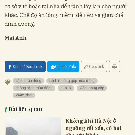
cơ sở y tế hoặc tại nhà để tránh lây lan cho người
khác. Chế độ ăn lỏng, mềm, dễ tiêu và giàu chất
dinh dưỡng.
Mai Anh
Chia sẻ Facebook
Chia sẻ Zalo
Copy link
bệnh mùa đông
bệnh thường gặp mùa đông
phòng bệnh mùa đông
quai bị
viêm họng cấp
Viêm phổi
Bài liên quan
Không khí Hà Nội ở
ngưỡng rất xấu, có hại