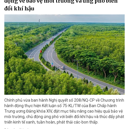
động về bảo vệ môi trường và ứng phó biến
đổi khí hậu
Chính phủ vừa ban hành Nghị quyết số 208/NQ-CP về Chương trình
hành động thực hiện Kết luận số 75-KL/TW của Ban Chấp hành
Trung ương Đảng khóa XIV, đặt mục tiêu nâng cao hiệu quả bảo vệ
môi trường, chủ động ứng phó với biến đổi khí hậu và thúc đẩy phát
triển kinh tế xanh, tuần hoàn, phát thải các-bon thấp.