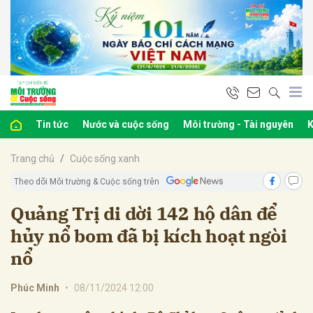
bình luận
Tin tức
Nước và cuộc sống
Môi trường - Tài nguyên
K
Trang chủ
Cuộc sống xanh
Theo dõi Môi trường & Cuộc sống trên
Quảng Trị di dời 142 hộ dân để
hủy nổ bom đã bị kích hoạt ngòi
Hủy
G
nổ
Phúc Minh
•
08/11/2024 12:00