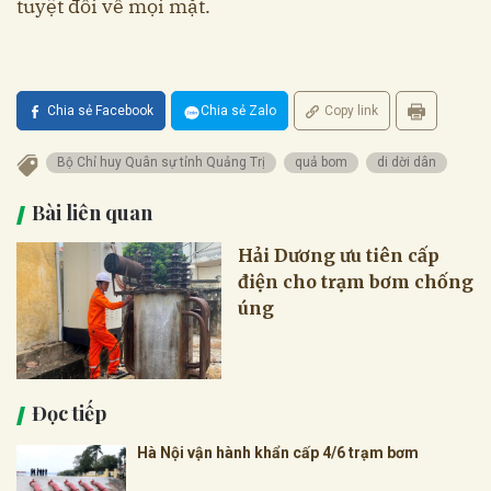
tuyệt đối về mọi mặt.
Chia sẻ Facebook
Chia sẻ Zalo
Copy link
Bộ Chỉ huy Quân sự tỉnh Quảng Trị
quả bom
di dời dân
Bài liên quan
Hải Dương ưu tiên cấp
điện cho trạm bơm chống
úng
Đọc tiếp
Hà Nội vận hành khẩn cấp 4/6 trạm bơm