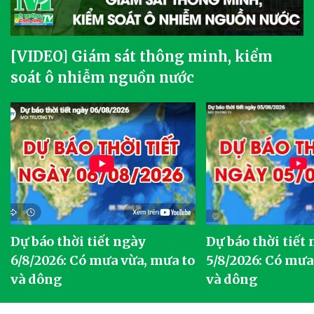
[VIDEO] Giám sát thông minh, kiểm
soát ô nhiễm nguồn nước
Dự báo thời tiết ngày
Dự báo thời tiết
6/8/2026: Có mưa vừa, mưa to
5/8/2026: Có mưa
và dông
và dông