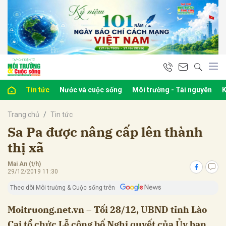
bình luận
Tin tức
Nước và cuộc sống
Môi trường - Tài nguyên
K
Trang chủ
Tin tức
Sa Pa được nâng cấp lên thành
thị xã
Mai An (t/h)
Hủy
G
29/12/2019 11:30
Theo dõi Môi trường & Cuộc sống trên
Moitruong.net.vn – Tối 28/12, UBND tỉnh Lào
Cai tổ chức Lễ công bố Nghị quyết của Ủy ban