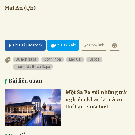
Mai An (t/h)
Chia sẻ Facebook
Chia sẻ Zalo
Copy link
Du lịch sapa
đô thị hóa
Lào Cai
Sappa
thành lập thị xã Sapa
Bài liên quan
Một Sa Pa với những trải
nghiệm khác lạ mà có
thể bạn chưa biết