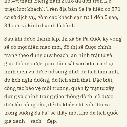
23,4%/năm (riêng năm 2018 đã đón trên 2,5
triệu lượt khách). Trên địa bàn Sa Pa hiện có 571
cơ sở dịch vụ, gồm các khách sạn từ 1 đến 5 sao,
34 đơn vị kinh doanh lữ hành…
Sau khi được thành lập, thị xã Sa Pa được kỳ vọng
sẽ có một diện mạo mới, đô thị sẽ được chỉnh
trang theo đúng quy hoạch, an ninh trật tự và
giao thông được quan tâm sát sao hơn, các loại
hình dịch vụ được bổ sung như: du lịch tâm linh,
du lịch nghỉ dưỡng, du lịch sinh thái. Đặc biệt,
công tác bảo vệ môi trường, quản lý trật tự xây
dựng và chỉnh trang giao thông đô thị sẽ được
đưa lên hàng đầu, để du khách tới với “thị xã
trong sương Sa Pa” sẽ thấy một khu du lịch quốc
gia xanh – sạch – đẹp.