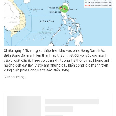
Chiều ngày 4/8, vùng áp thấp trên khu vực phía Đông Nam Bắc
Biển Đông đã mạnh lên thành áp thấp nhiệt đới với sức gió mạnh
cấp 6, giật cấp 8. Theo cơ quan khí tượng, hệ thống này không ảnh
hưởng đến đất liền Việt Nam nhưng gây biển động, gió mạnh trên
vùng biển phía Đông Nam Bắc Biển Đông.
Biến đổi khí hậu
Thủ tướng Lê Minh Hưng làm Trưởng Ban
Chỉ đạo TW về phát triển khoa học, công
nghệ, đổi mới sáng tạo và chuyển đổi số