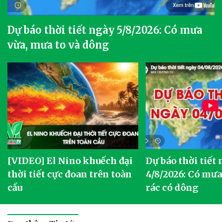
Dự báo thời tiết ngày 5/8/2026: Có mưa
vừa, mưa to và dông
[VIDEO] El Nino khuếch đại
Dự báo thời tiết
thời tiết cực đoan trên toàn
4/8/2026: Có mưa 
cầu
rác có dông