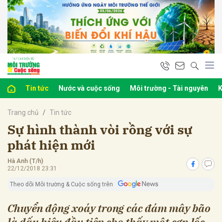
bình luận
Tin tức
Nước và cuộc sống
Môi trường - Tài nguyên
K
Trang chủ
Tin tức
Sự hình thành vòi rồng với sự
phát hiện mới
Hà Anh (T/h)
Hủy
G
22/12/2018 23:31
Theo dõi Môi trường & Cuộc sống trên
Chuyển động xoáy trong các đám mây bão
là dấu hiệu đầu tiên cho thấy một cơn lốc