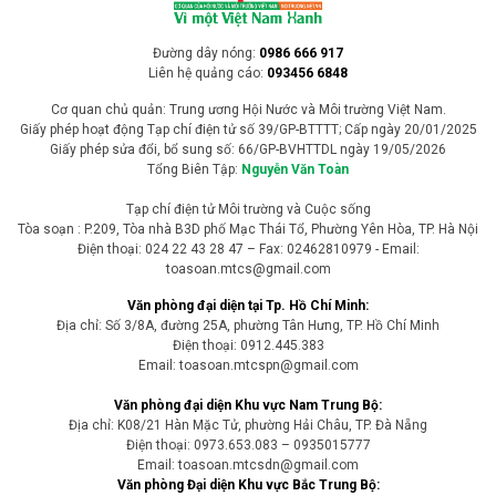
nước vì nắng nóng cực đoan
Các đợt nắng nóng kéo dài tại châu Âu đang khiến mực nước trên
nhiều con sông lớn giảm xuống mức rất thấp, gây ảnh hưởng
nghiêm trọng đến hoạt động vận tải, sản xuất năng lượng và chuỗi
cung ứng, đồng thời đặt ra thách thức lớn trong thích ứng với biến
đổi khí hậu.
Tin Quốc tế