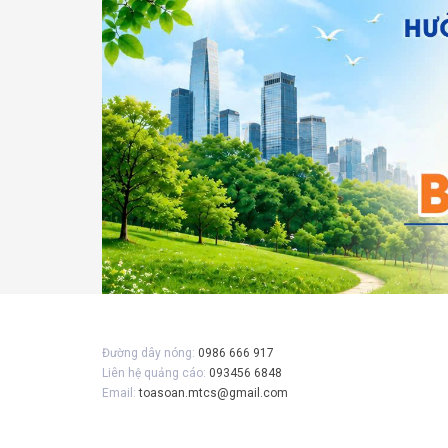
Gửi 
Đường dây nóng:
0986 666 917
Liên hệ quảng cáo:
093456 6848
Email:
toasoan.mtcs@gmail.com