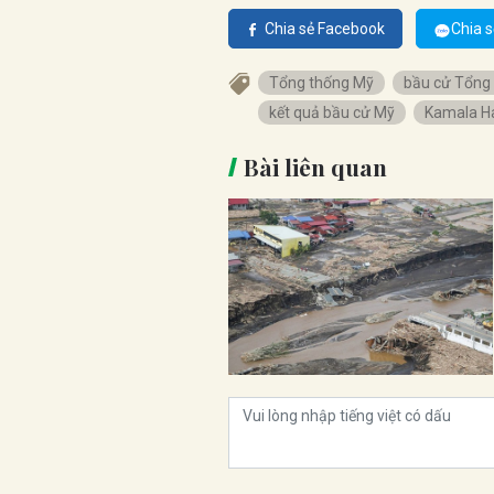
Chia sẻ Facebook
Chia s
Tổng thống Mỹ
bầu cử Tổng
kết quả bầu cử Mỹ
Kamala Ha
Bài liên quan