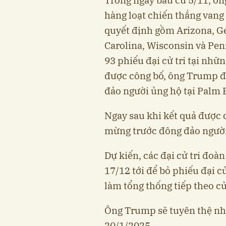
hàng loạt chiến thắng vang d
quyết định gồm Arizona, G
Carolina, Wisconsin và Pen
93 phiếu đại cử tri tại nhữ
được công bố, ông Trump đ
đảo người ủng hộ tại Palm 
Ngay sau khi kết quả được 
mừng trước đông đảo người 
Dự kiến, các đại cử tri đoà
17/12 tới để bỏ phiếu đại c
làm tổng thống tiếp theo c
Ông Trump sẽ tuyên thệ nhậ
20/1/2025.