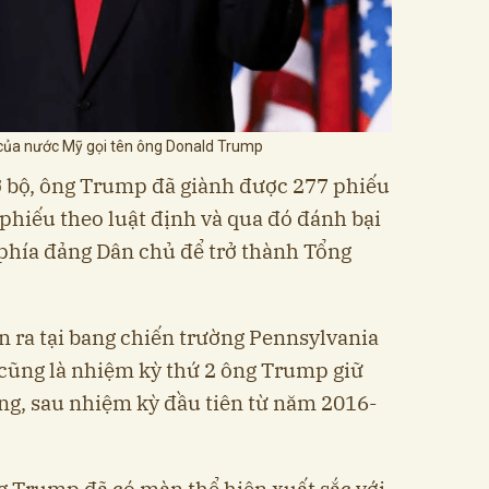
7 của nước Mỹ gọi tên ông Donald Trump
ơ bộ, ông Trump đã giành được 277 phiếu
 phiếu theo luật định và qua đó đánh bại
phía đảng Dân chủ để trở thành Tổng
n ra tại bang chiến trường Pennsylvania
y cũng là nhiệm kỳ thứ 2 ông Trump giữ
ng, sau nhiệm kỳ đầu tiên từ năm 2016-
g Trump đã có màn thể hiện xuất sắc với