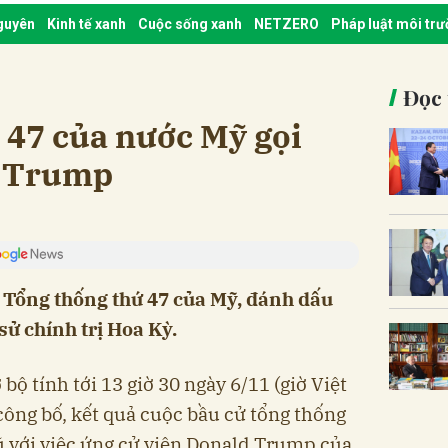
nguyên
Kinh tế xanh
Cuộc sống xanh
NETZERO
Pháp luật môi tr
Đọc 
ứ 47 của nước Mỹ gọi
d Trump
Tổng thống thứ 47 của Mỹ, đánh dấu
sử chính trị Hoa Kỳ.
bộ tính tới 13 giờ 30 ngày 6/11 (giờ Việt
ông bố, kết quả cuộc bầu cử tổng thống
 với việc ứng cử viên Donald Trump của