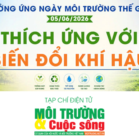
bình luận
Hủy
G