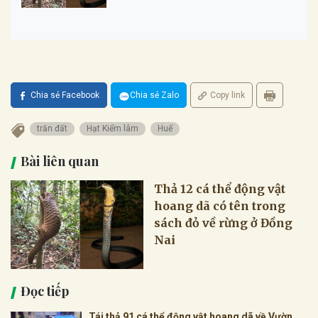
Chia sẻ Facebook
Chia sẻ Zalo
Copy link
trăn đất
Hạt Kiểm lâm
Huế
Bài liên quan
Thả 12 cá thể động vật
hoang dã có tên trong
sách đỏ về rừng ở Đồng
Nai
Đọc tiếp
Tái thả 91 cá thể động vật hoang dã về Vườn