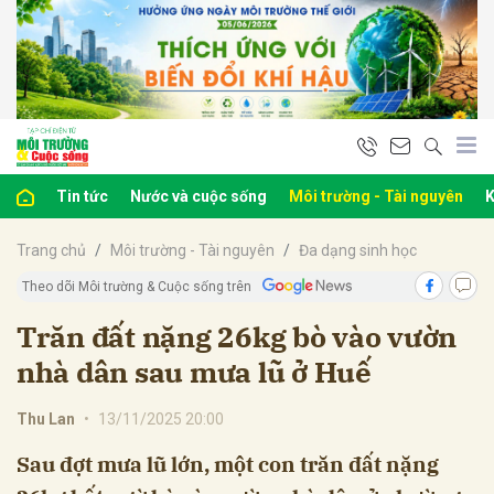
bình luận
Tin tức
Nước và cuộc sống
Môi trường - Tài nguyên
K
Trang chủ
Môi trường - Tài nguyên
Đa dạng sinh học
Theo dõi Môi trường & Cuộc sống trên
Trăn đất nặng 26kg bò vào vườn
nhà dân sau mưa lũ ở Huế
Hủy
G
Thu Lan
•
13/11/2025 20:00
Sau đợt mưa lũ lớn, một con trăn đất nặng