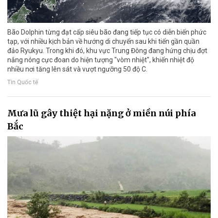
Bão Dolphin từng đạt cấp siêu bão đang tiếp tục có diễn biến phức
tạp, với nhiều kịch bản về hướng di chuyển sau khi tiến gần quần
đảo Ryukyu. Trong khi đó, khu vực Trung Đông đang hứng chịu đợt
nắng nóng cực đoan do hiện tượng "vòm nhiệt", khiến nhiệt độ
nhiều nơi tăng lên sát và vượt ngưỡng 50 độ C.
Tin Quốc tế
Mưa lũ gây thiệt hại nặng ở miền núi phía
Bắc