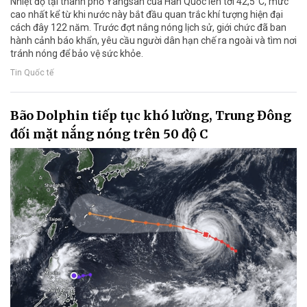
Nhiệt độ tại thành phố Yangsan của Hàn Quốc lên tới 42,5°C, mức
cao nhất kể từ khi nước này bắt đầu quan trắc khí tượng hiện đại
cách đây 122 năm. Trước đợt nắng nóng lịch sử, giới chức đã ban
hành cảnh báo khẩn, yêu cầu người dân hạn chế ra ngoài và tìm nơi
tránh nóng để bảo vệ sức khỏe.
Tin Quốc tế
Bão Dolphin tiếp tục khó lường, Trung Đông
đối mặt nắng nóng trên 50 độ C