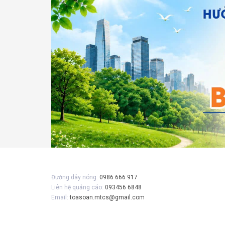
Đường dây nóng:
0986 666 917
Liên hệ quảng cáo:
093456 6848
Email:
toasoan.mtcs@gmail.com