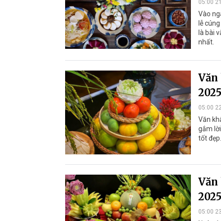
05:00 2
Vào ngà
lễ cúng
là bài 
nhất.
Văn 
2025
05:00 2
Văn khấ
gắm lời
tốt đẹp
Văn 
2025
05:00 2