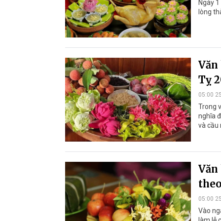
Ngày 1 
lòng th
Văn 
Tỵ 2
05:00 2
Trong v
nghĩa đ
và cầu
Văn 
theo
05:00 2
Vào ngà
làm lễ 