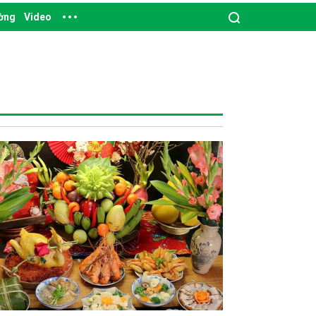
ường
Video