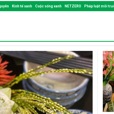
nguyên
Kinh tế xanh
Cuộc sống xanh
NETZERO
Pháp luật môi tr