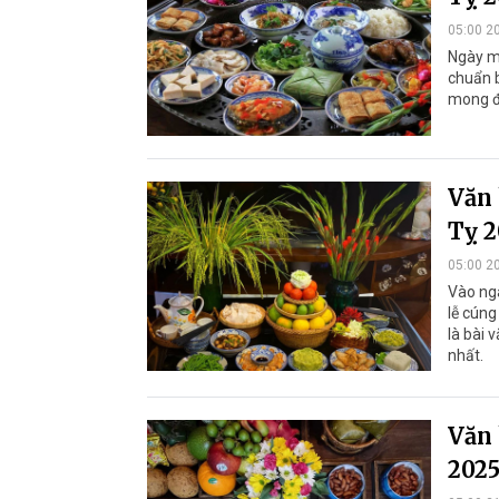
05:00 2
Ngày m
chuẩn b
mong đ
Văn 
Tỵ 2
05:00 2
Vào ngà
lễ cúng
là bài 
nhất.
Văn 
2025