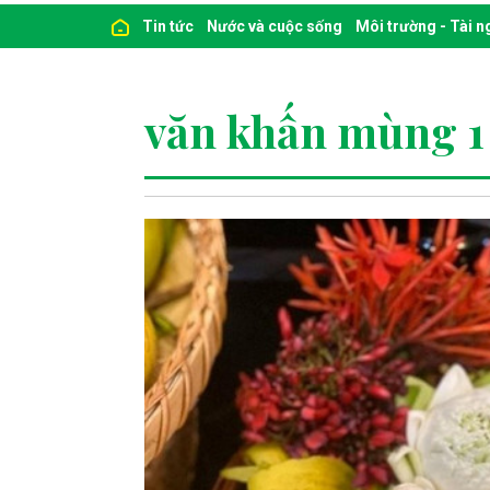
Tin tức
Nước và cuộc sống
Môi trường - Tài 
văn khấn mùng 1