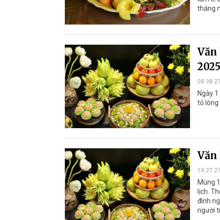
tháng m
Văn 
2025
08:38 2
Ngày 1 
tỏ lòng
Văn 
19:27 2
Mùng 1 
lịch. T
đình ng
người t