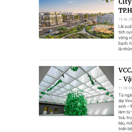
City
TP.
15:46 2
Lãi suấ
tích cự
vững vẫ
bạch, h
là nhữn
VCCA
- Vậ
11:30 0
Từ ngà
đại Vin
sinh – 
làm từ 
toả, tr
liệu, m
triển b