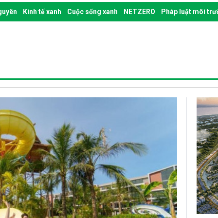
nguyên
Kinh tế xanh
Cuộc sống xanh
NETZERO
Pháp luật môi tr