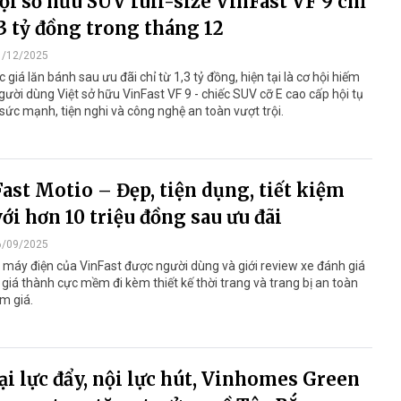
ội sở hữu SUV full-size VinFast VF 9 chỉ
,3 tỷ đồng trong tháng 12
1/12/2025
 giá lăn bánh sau ưu đãi chỉ từ 1,3 tỷ đồng, hiện tại là cơ hội hiếm
gười dùng Việt sở hữu VinFast VF 9 - chiếc SUV cỡ E cao cấp hội tụ
̉ sức mạnh, tiện nghi và công nghệ an toàn vượt trội.
ast Motio – Đẹp, tiện dụng, tiết kiệm
với hơn 10 triệu đồng sau ưu đãi
6/09/2025
máy điện của VinFast được người dùng và giới review xe đánh giá
 giá thành cực mềm đi kèm thiết kế thời trang và trang bị an toàn
m giá.
i lực đẩy, nội lực hút, Vinhomes Green