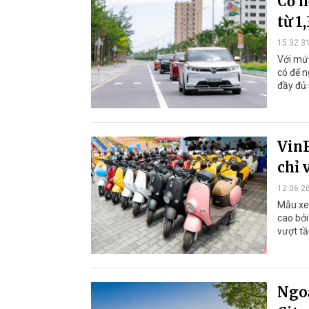
Cơ h
từ 1
15:32 3
Với mức
có để n
đầy đu
VinF
chỉ 
12:06 2
Mẫu xe 
cao bởi
vượt tầ
Ngoạ