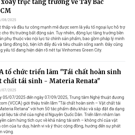
 xoay trục tăng trưởng về Tây Bắc
HCM
5/08/2025
t thấp và đầu tư công mạnh mẽ được xem là yếu tố ngoại lực hỗ trợ
c cho thị trường bất động sản. Tuy nhiên, động lực tăng trưởng bền
n phụ thuộc vào nội lực từ chính sản phẩm, bao gồm pháp lý minh
ạ tầng đồng bộ, tiện ích đẩy đủ và tiêu chuẩn sống xanh. Đây cũng
g yếu tố đang hiện diện rõ nét tại Vinhomes Green City.
 tổ chức triển lãm "Tái chất hoàn sinh
t chất tái sinh - Materia Renata"
8/07/2025
y 05/07/2025 đến ngày 07/09/2025, Trung tâm Nghệ thuật đương
com (VCCA) giới thiệu triển lãm “Tái chất hoàn sinh – Vật chất tái
Materia Retana” với hơn 50 tác phẩm điêu khắc và sắp đặt đa dạng
vật liệu tái chế của nghệ sĩ Nguyễn Quốc Dân. Triển lãm nhằm lan
uyền cảm hứng tích cực về khả năng tái sinh – không chỉ của vật
à còn của tư duy, hành vi và ý thức cộng đồng, hướng đến sự phát
ền vững.