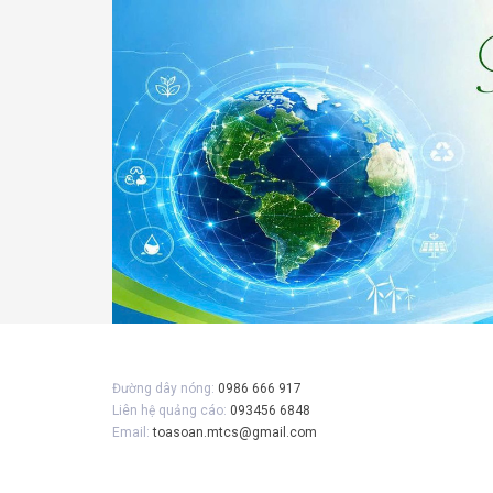
Gửi 
Đường dây nóng:
0986 666 917
Liên hệ quảng cáo:
093456 6848
Email:
toasoan.mtcs@gmail.com