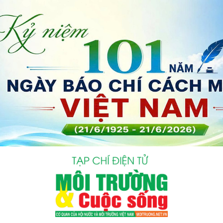
bình luận
Hủy
G