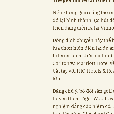
Thế giới tìm về tâm điểm 
Nếu không gian sống tạo r
đó lại hình thành lực hút đố
triển đang diễn ra tại Vin
Dòng dịch chuyển này thể h
lựa chọn hiện diện tại dự á
International đưa hai thươ
Carlton và Marriott Hotel 
bắt tay với IHG Hotels & Re
lớn.
Đáng chú ý, bộ đôi sân golf
huyền thoại Tiger Woods và
nghiệm đẳng cấp hiếm có. S
hợp tác cùng Cleveland Clin