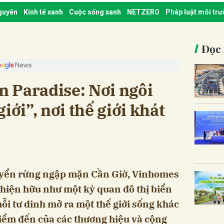
nguyên
Kinh tế xanh
Cuộc sống xanh
NETZERO
Pháp luật môi tr
Đọc 
 Paradise: Nơi ngôi
iới”, nơi thế giới khát
uyển rừng ngập mặn Cần Giờ, Vinhomes
hiện hữu như một kỳ quan đô thị biển
mỗi tư dinh mở ra một thế giới sống khác
 điểm đến của các thương hiệu và cộng