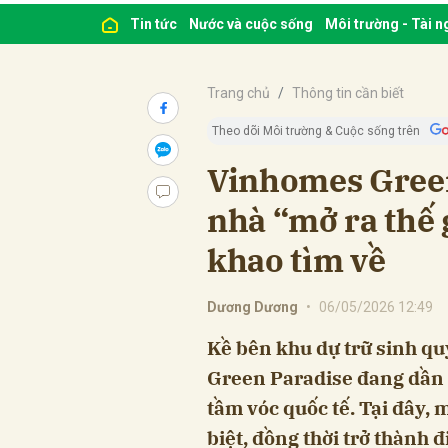
Tin tức
Nước và cuộc sống
Môi trường - Tài 
Trang chủ
Thông tin cần biết
Theo dõi Môi trường & Cuộc sống trên
Vinhomes Green
nhà “mở ra thế g
khao tìm về
Dương Dương
•
06/05/2026 12:49
Kề bên khu dự trữ sinh q
Green Paradise đang dần 
tầm vóc quốc tế. Tại đây, 
biệt, đồng thời trở thành