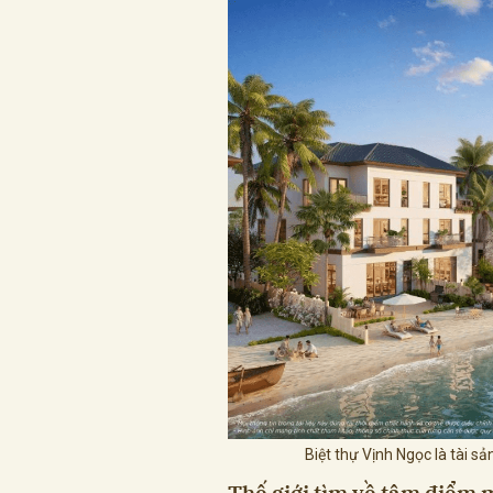
Biệt thự Vịnh Ngọc là tài s