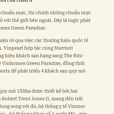
mới của châu Á
a chuẩn mực, thì chính những chuẩn mực
i với thế giới bên ngoài. Đây là logic phát
homes Green Paradise.
iện rõ qua việc các thương hiệu quốc tế
n. Vinpearl hợp tác cùng Marriott
ng hiệu khách sạn hạng sang The Ritz-
về Vinhomes Green Paradise, đồng thời
sorts để phát triển 4 khách sạn quy mô
 quy mô 155ha được thiết kế bởi hai
 Robert Trent Jones II, mang đến trải
ong song với đó, hệ thống y tế Vinmec
ic - hệ thống y khoa số 1 nước Mỹ - góp