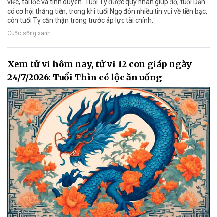
việc, tài lộc và tình duyên. Tuổi Tý được quý nhân giúp đỡ, tuổi Dần
có cơ hội thăng tiến, trong khi tuổi Ngọ đón nhiều tin vui về tiền bạc,
còn tuổi Tỵ cần thận trọng trước áp lực tài chính.
Cuộc sống xanh
Xem tử vi hôm nay, tử vi 12 con giáp ngày
24/7/2026: Tuổi Thìn có lộc ăn uống