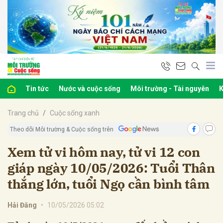
bình luận
Tin tức
Nước và cuộc sống
Môi trường - Tài nguyên
K
Trang chủ
Cuộc sống xanh
Theo dõi Môi trường & Cuộc sống trên
Xem tử vi hôm nay, tử vi 12 con
giáp ngày 10/05/2026: Tuổi Thân
Hủy
G
thắng lớn, tuổi Ngọ cần bình tâm
Hải Đăng
•
10/05/2026 05:02