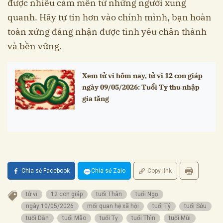
được nhiều cảm mến từ những người xung
quanh. Hãy tự tin hơn vào chính mình, bạn hoàn
toàn xứng đáng nhận được tình yêu chân thành
và bền vững.
Xem tử vi hôm nay, tử vi 12 con giáp
ngày 09/05/2026: Tuổi Tỵ thu nhập
gia tăng
Chia sẻ Facebook
Chia sẻ Zalo
Copy link
tử vi
12 con giáp
tuổi Thân
tuổi Ngọ
ngày 10/05/2026
mối quan hệ xã hội
tuổi Tý
tuổi Sửu
tuổi Dần
tuổi Mão
tuổi Tỵ
tuổi Thìn
tuổi Mùi