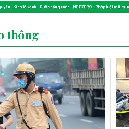
nguyên
Kinh tế xanh
Cuộc sống xanh
NETZERO
Pháp luật môi tr
ao thông