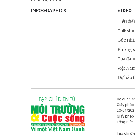
INFOGRAPHICS
VIDEO
Tiêu đi
Talksh
Góc nhì
Phóng 
Tọa đà
Việt Na
Dự báo th
Cơ quan ch
Giấy phép 
20/01/202
Giấy phép
Tổng Biên
Tạp chí đi