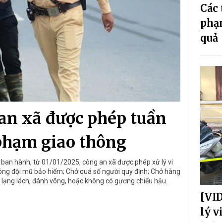
Các 
phạ
quả
 an xã được phép tuần
i phạm giao thông
an hành, từ 01/01/2025, công an xã được phép xử lý vi
ông đội mũ bảo hiểm; Chở quá số người quy định; Chở hàng
e lạng lách, đánh võng, hoặc không có gương chiếu hậu.
[VID
lý v