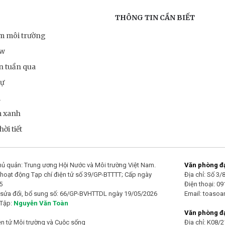
THÔNG TIN CẦN BIẾT
ểm môi trường
ow
n tuần qua
sự
m
m xanh
ời tiết
ủ quản: Trung ương Hội Nước và Môi trường Việt Nam.
Văn phòng đại
hoạt động Tạp chí điện tử số 39/GP-BTTTT; Cấp ngày
Địa chỉ: Số 3
5
Điện thoại: 0
 sửa đổi, bổ sung số: 66/GP-BVHTTDL ngày 19/05/2026
Email: toaso
 Tập:
Nguyễn Văn Toàn
Văn phòng đạ
ện tử Môi trường và Cuộc sống
Địa chỉ: K08/