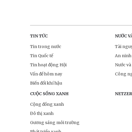
TIN TỨC
NƯỚC V
Tin trong nước
Tài ngu
Tin Quốc tế
An ninh
Tin hoạt động Hội
Nước và
Vấn đề hôm nay
Công ng
Biến đổi khí hậu
CUỘC SỐNG XANH
NETZE
Cộng đồng xanh
Đô thị xanh
Gương sáng môi trường
Phát triển xanh