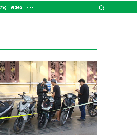
ường
Video