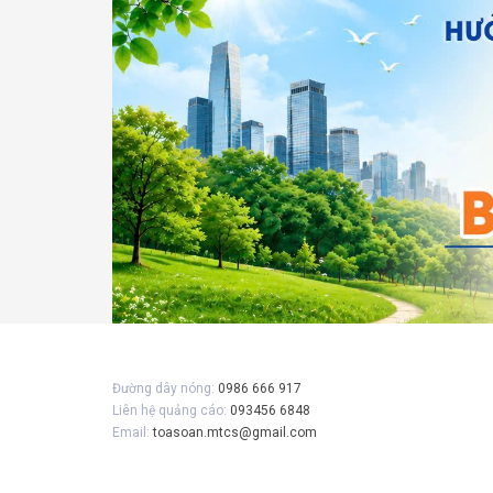
Đường dây nóng:
0986 666 917
Liên hệ quảng cáo:
093456 6848
Email:
toasoan.mtcs@gmail.com