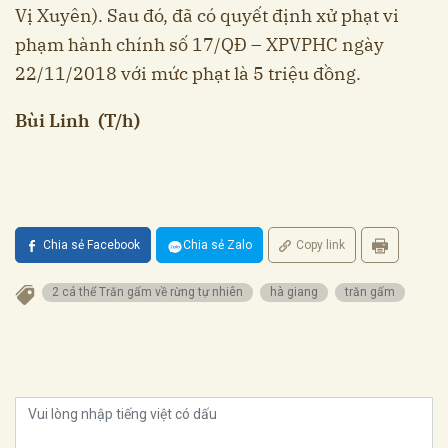
Vị Xuyên). Sau đó, đã có quyết định xử phạt vi
phạm hành chính số 17/QĐ – XPVPHC ngày
22/11/2018 với mức phạt là 5 triệu đồng.
Bùi Linh (T/h)
Chia sẻ Facebook
Chia sẻ Zalo
Copy link
2 cá thể Trăn gấm về rừng tự nhiên
hà giang
trăn gấm