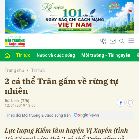
bình luận
Tin tức
Nước và cuộc sống
Môi trường - Tài nguyên
K
Trang chủ
Tin tức
2 cá thể Trăn gấm về rừng tự
nhiên
Bùi Linh (T/h)
Hủy
G
12/01/2019 13:00
Theo dõi Môi trường & Cuộc sống trên
Lực lượng Kiểm lâm huyện Vị Xuyên (tỉnh
Hà Giang) vừa thả 2 cá thể Trăn gấm về