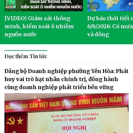
[VIDEO] Giám sát thông
Dự báo thời tiết
g
minh, kiểm soát ô nhiễm
6/8/2026: Có mưa
nguồn nước
và dông
Đọc thêm Tin tức
Đảng bộ Doanh nghiệp phường Yên Hòa: Phát
huy vai trò hạt nhân chính trị, đồng hành
cùng doanh nghiệp phát triển bền vững