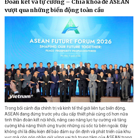
Đoàn kết và tự cường – Chìa khóa để ASEAN
vượt qua những biến động toàn cầu
Trong bối cảnh địa chính trị và kinh tế thế giới liên tục biến động,
ASEAN đang đứng trước yêu cầu cấp thiết phải củng cố hơn nữa
tinh thần đoàn kết nội khối, nâng cao năng lực tự cường và tăng
cường khả năng thích ứng trước những cú sốc từ bên ngoài. Đây
không chỉ là điều kiện để bảo đảm sự ổn định và phát triển của khu
vực mà còn góp phần giữ vững vai trò trung tâm của ASEAN trong