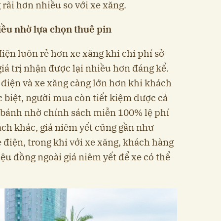
 rãi hơn nhiều so với xe xăng.
iều nhờ lựa chọn thuê pin
điện luôn rẻ hơn xe xăng khi chi phí sở
iá trị nhận được lại nhiều hơn đáng kể.
e điện và xe xăng càng lớn hơn khi khách
c biệt, người mua còn tiết kiệm được cả
n bánh nhờ chính sách miễn 100% lệ phí
ách khác, giá niêm yết cũng gần như
e điện, trong khi với xe xăng, khách hàng
iệu đồng ngoài giá niêm yết để xe có thể