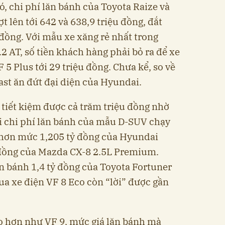
ó, chi phí lăn bánh của Toyota Raize và
t lên tới 642 và 638,9 triệu đồng, đắt
 đồng. Với mẫu xe xăng rẻ nhất trong
2 AT, số tiền khách hàng phải bỏ ra để xe
5 Plus tới 29 triệu đồng. Chưa kể, so về
ast ăn đứt đại diện của Hyundai.
tiết kiệm được cả trăm triệu đồng nhờ
i chi phí lăn bánh của mẫu D-SUV chạy
p hơn mức 1,205 tỷ đồng của Hyundai
ỷ đồng của Mazda CX-8 2.5L Premium.
ăn bánh 1,4 tỷ đồng của Toyota Fortuner
ua xe điện VF 8 Eco còn “lời” được gần
o hơn như VF 9, mức giá lăn bánh mà