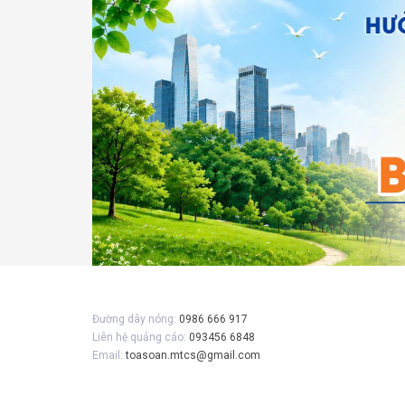
Gửi 
Đường dây nóng:
0986 666 917
Liên hệ quảng cáo:
093456 6848
Email:
toasoan.mtcs@gmail.com