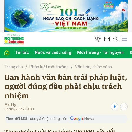
bình luận
Tin tức
Nước và cuộc sống
Môi trường - Tài nguyên
K
Trang chủ
Pháp luật môi trường
Văn bản, chính sách
Ban hành văn bản trái pháp luật,
người đứng đầu phải chịu trách
nhiệm
Hủy
G
Mai Hạ
04/02/2025 18:00
Theo dõi Môi trường & Cuộc sống trên
Theo dự án Luật Ban hành VBQPPL sửa đổi,