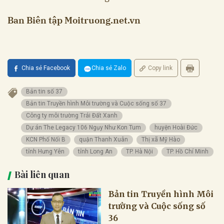
Ban Biên tập Moitruong.net.vn
Chia sẻ Facebook
Chia sẻ Zalo
Copy link
Bản tin số 37
Bản tin Truyền hình Môi trường và Cuộc sống số 37
Công ty môi trường Trái Đất Xanh
Dự án The Legacy 106 Ngụy Như Kon Tum
huyện Hoài Đức
KCN Phố Nối B
quận Thanh Xuân
Thị xã Mỹ Hào
tỉnh Hưng Yên
tỉnh Long An
TP. Hà Nội
TP. Hồ Chí Minh
Bài liên quan
Bản tin Truyền hình Môi
trường và Cuộc sống số
36