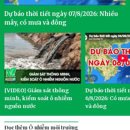
Dự báo thời tiết ngày 07/8/2026: Nhiều
mây, có mưa và dông
[VIDEO] Giám sát thông
Dự báo thời tiết
g
minh, kiểm soát ô nhiễm
6/8/2026: Có mưa
nguồn nước
và dông
Đọc thêm Ô nhiễm môi trường