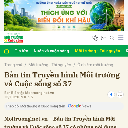
bình luận
Tin tức
Nước và cuộc sống
Môi trường - Tài nguyên
K
Trang chủ
Môi trường - Tài nguyên
Ô nhiễm môi trường
Bản tin Truyền hình Môi trường
và Cuộc sống số 37
Ban Biên tập Moitruong.net.vn
Hủy
G
15/10/2019 01:15
Theo dõi Môi trường & Cuộc sống trên
Moitruong.net.vn – Bản tin Truyền hình Môi
trường và Cuộc sống số 37 có những nội dung