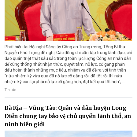
Phát biểu tại Hội nghị Đảng ủy Công an Trung ương, Tổng Bí thư
Nguyễn Phú Trọng đề nghị: Các đồng chí cần tập trung lãnh đạo, chỉ
đạo quán triệt thật sâu sắc trong toàn lực lượng Công an nhân dân
để cùng thống nhất nhận thức, quyết tâm, nỗ lực, cố gắng phấn
đấu hoàn thành những mục tiêu, nhiệm vụ đã đề ra với tinh thần
"nửa nhiệm kỳ vừa qua đã nỗ lực cố gắng rồi, đã tốt rồi thì nửa
nhiệm kỳ còn lại phải nỗ lực cố gắng hơn, đạt kết quả tốt hơn", ...
Tin tức
Bà Rịa – Vũng Tàu: Quân và dân huyện Long
Điền chung tay bảo vệ chủ quyền lãnh thổ, an
ninh biên giới