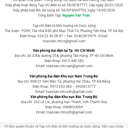
Giấy phép hoạt động Tạp chí điện tử số 39/GP-BTTTT; Cấp ngày 20/01/2025
Giấy phép sửa đổi, bổ sung số: 66/GP-BVHTTDL ngày 19/05/2026
Tổng Biên Tập:
Nguyễn Văn Toàn
Tạp chí điện tử Môi trường và Cuộc sống
Tòa soạn : P.209, Tòa nhà B3D phố Mạc Thái Tổ, Phường Yên Hòa, TP. Hà Nội
Điện thoại: 024 22 43 28 47 – Fax: 02462810979 - Email:
toasoan.mtcs@gmail.com
Văn phòng đại diện tại Tp. Hồ Chí Minh:
Địa chỉ: Số 3/8A, đường 25A, phường Tân Hưng, TP. Hồ Chí Minh
Điện thoại: 0912.445.383
Email: toasoan.mtcspn@gmail.com
Văn phòng đại diện Khu vực Nam Trung Bộ:
Địa chỉ: K08/21 Hàn Mặc Tử, phường Hải Châu, TP. Đà Nẵng
Điện thoại: 0973.653.083 – 0935015777
Email: toasoan.mtcsdn@gmail.com
Văn phòng Đại diện Khu vực Bắc Trung Bộ:
Địa chỉ: 202 Lê Lai, phường Hạc Thành, tỉnh Thanh Hóa
Điện thoại: 0968034359
Email: toasoan.mtcsth@gmail.com
(*) Bản quyền thuộc về Tạp chí điện tử Môi trường và Cuộc sống. Cấm sao chép