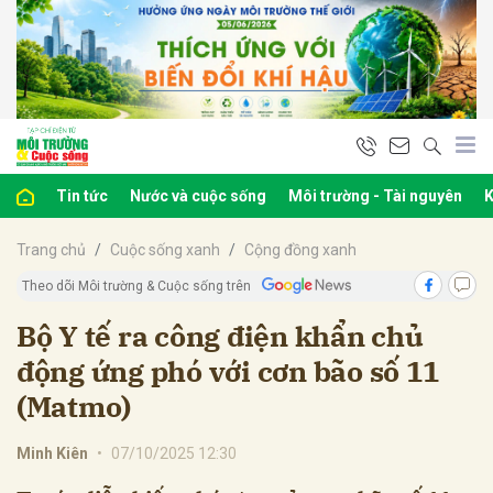
bình luận
Tin tức
Nước và cuộc sống
Môi trường - Tài nguyên
K
Trang chủ
Cuộc sống xanh
Cộng đồng xanh
Theo dõi Môi trường & Cuộc sống trên
Bộ Y tế ra công điện khẩn chủ
động ứng phó với cơn bão số 11
Hủy
G
(Matmo)
Minh Kiên
•
07/10/2025 12:30