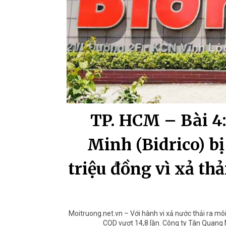
TP. HCM – Bài 4
Minh (Bidrico) bị
triệu đồng vì xả th
Moitruong.net.vn – Với hành vi xả nước thải ra mô
COD vượt 14,8 lần. Công ty Tân Quang Mi