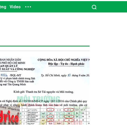
ường
Video