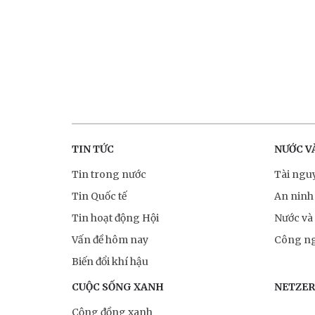
TIN TỨC
NƯỚC V
Tin trong nước
Tài ngu
Tin Quốc tế
An ninh
Tin hoạt động Hội
Nước và
Vấn đề hôm nay
Công ng
Biến đổi khí hậu
CUỘC SỐNG XANH
NETZE
Cộng đồng xanh