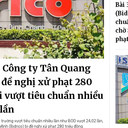
Bài
(Bid
chuẩ
chờ
phạ
: Công ty Tân Quang
 đề nghị xử phạt 280
ải vượt tiêu chuẩn nhiều
lần
i trường vượt tiêu chuẩn nhiều lần như BOD vượt 24,02 lần,
nh (Bidrico) bị đề nghị xử phạt 280 triệu đồng.