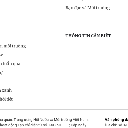
Bạn đọc và Môi trường
THÔNG TIN CẦN BIẾT
ểm môi trường
ow
n tuần qua
sự
m
m xanh
ời tiết
ủ quản: Trung ương Hội Nước và Môi trường Việt Nam.
Văn phòng đại
hoạt động Tạp chí điện tử số 39/GP-BTTTT; Cấp ngày
Địa chỉ: Số 3