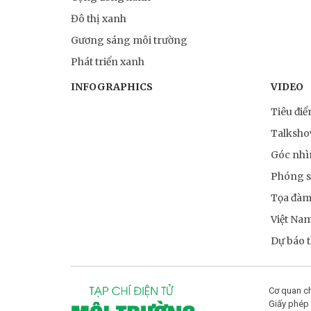
Đô thị xanh
Gương sáng môi trường
Phát triển xanh
INFOGRAPHICS
VIDEO
Tiêu đi
Talksh
Góc nhì
Phóng 
Tọa đà
Việt Na
Dự báo th
Cơ quan ch
Giấy phép 