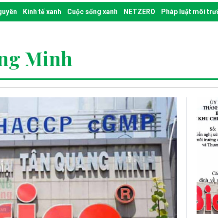
nguyên
Kinh tế xanh
Cuộc sống xanh
NETZERO
Pháp luật môi tr
ang Minh