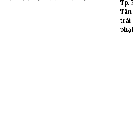
Tp. 
Tân
trái
phạ