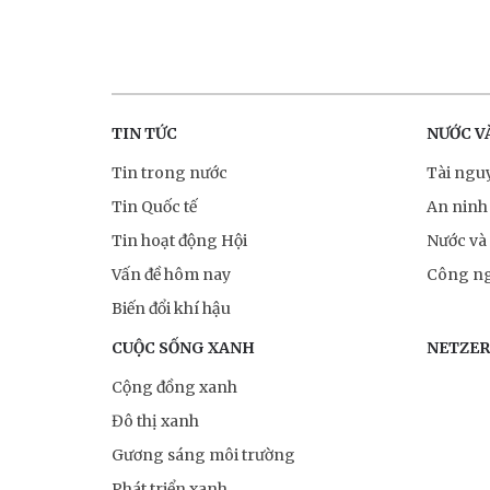
TIN TỨC
NƯỚC V
Tin trong nước
Tài ngu
Tin Quốc tế
An ninh
Tin hoạt động Hội
Nước và
Vấn đề hôm nay
Công ng
Biến đổi khí hậu
CUỘC SỐNG XANH
NETZE
Cộng đồng xanh
Đô thị xanh
Gương sáng môi trường
Phát triển xanh