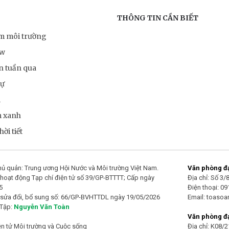
THÔNG TIN CẦN BIẾT
ểm môi trường
ow
n tuần qua
sự
m
m xanh
ời tiết
ủ quản: Trung ương Hội Nước và Môi trường Việt Nam.
Văn phòng đại
hoạt động Tạp chí điện tử số 39/GP-BTTTT; Cấp ngày
Địa chỉ: Số 3
5
Điện thoại: 0
 sửa đổi, bổ sung số: 66/GP-BVHTTDL ngày 19/05/2026
Email: toaso
 Tập:
Nguyễn Văn Toàn
Văn phòng đạ
ện tử Môi trường và Cuộc sống
Địa chỉ: K08/