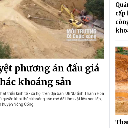
Quả
cấp 
công
kho
ệt phương án đấu giá
thác khoáng sản
t triển kinh tế - xã hội trên địa bàn. UBND tỉnh Thanh Hóa
 quyền khai thác khoáng sản mỏ đất làm vật liệu san lấp,
àn huyện Nông Cống.
Tha