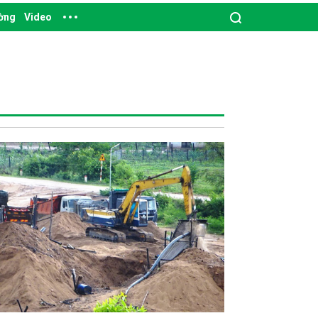
ường
Video