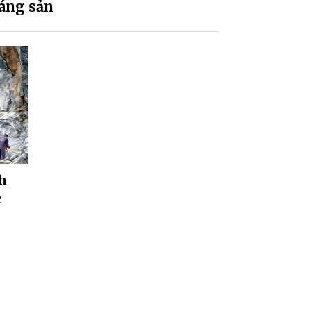
áng sản
nh
c