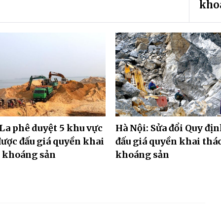
kho
La phê duyệt 5 khu vực
Hà Nội: Sửa đổi Quy đị
được đấu giá quyền khai
đấu giá quyền khai thá
c khoáng sản
khoáng sản