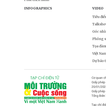
INFOGRAPHICS
VIDEO
Tiêu đi
Talksh
Góc nhì
Phóng 
Tọa đà
Việt Na
Dự báo th
Cơ quan ch
Giấy phép 
20/01/202
Giấy phép
Tổng Biên
Tạp chí đi