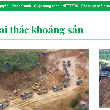
nguyên
Kinh tế xanh
Cuộc sống xanh
NETZERO
Pháp luật môi tr
ai thác khoáng sản