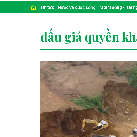
Tin tức
Nước và cuộc sống
Môi trường - Tài 
đấu giá quyền kh