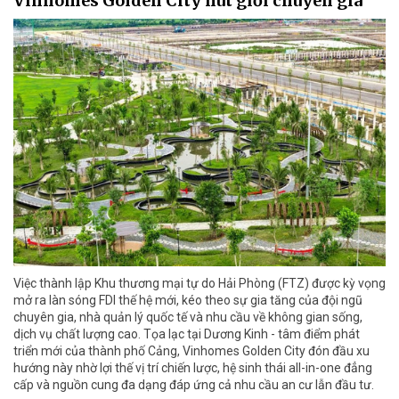
Vinhomes Golden City hút giới chuyên gia
Việc thành lập Khu thương mại tự do Hải Phòng (FTZ) được kỳ vọng
mở ra làn sóng FDI thế hệ mới, kéo theo sự gia tăng của đội ngũ
chuyên gia, nhà quản lý quốc tế và nhu cầu về không gian sống,
dịch vụ chất lượng cao. Tọa lạc tại Dương Kinh - tâm điểm phát
triển mới của thành phố Cảng, Vinhomes Golden City đón đầu xu
hướng này nhờ lợi thế vị trí chiến lược, hệ sinh thái all-in-one đẳng
cấp và nguồn cung đa dạng đáp ứng cả nhu cầu an cư lẫn đầu tư.