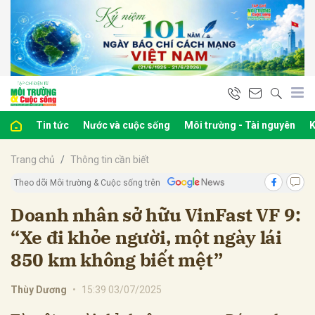
bình luận
Tin tức
Nước và cuộc sống
Môi trường - Tài nguyên
K
Trang chủ
Thông tin cần biết
Theo dõi Môi trường & Cuộc sống trên
Doanh nhân sở hữu VinFast VF 9:
“Xe đi khỏe người, một ngày lái
Hủy
G
850 km không biết mệt”
Thùy Dương
•
15:39 03/07/2025