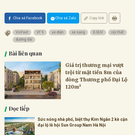
Chia sẻ Facebook
Chia sẻ Zalo
Copy link
VinFast
VF 9
xe điện
xe sang
E-SUV
nội thất
đường dài
Bài liên quan
Giá trị thương mại vượt
trội từ mặt tiền 8m của
dòng Thương phố Đại Lộ
120m²
Đọc tiếp
Sức nóng nhà phố, biệt thự Kim Ngân 2 kề cận
đại lộ lễ hội Sun Group Nam Hà Nội