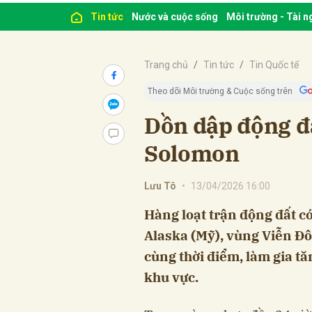
Tin tức
Nước và cuộc sống
Môi trường - Tài 
Trang chủ
Tin tức
Tin Quốc tế
Theo dõi Môi trường & Cuộc sống trên
Dồn dập động đấ
Solomon
Lưu Tô
•
13/04/2026 16:00
Hàng loạt trận động đất có 
Alaska (Mỹ), vùng Viễn Đ
cùng thời điểm, làm gia tă
khu vực.