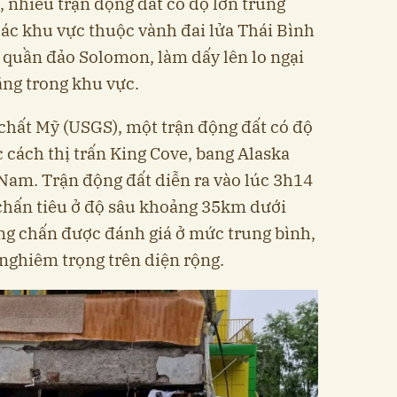
, nhiều trận động đất có độ lớn trung
i các khu vực thuộc vành đai lửa Thái Bình
 quần đảo Solomon, làm dấy lên lo ngại
ăng trong khu vực.
chất Mỹ (USGS), một trận động đất có độ
c cách thị trấn King Cove, bang Alaska
Nam. Trận động đất diễn ra vào lúc 3h14
i chấn tiêu ở độ sâu khoảng 35km dưới
ung chấn được đánh giá ở mức trung bình,
i nghiêm trọng trên diện rộng.