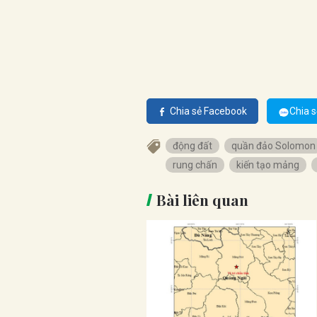
Chia sẻ Facebook
Chia s
động đất
quần đảo Solomon
rung chấn
kiến tạo mảng
Bài liên quan