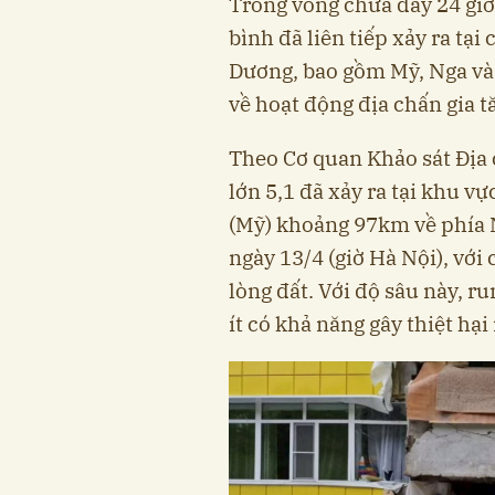
Trong vòng chưa đầy 24 giờ
bình đã liên tiếp xảy ra tạ
Dương, bao gồm Mỹ, Nga và
về hoạt động địa chấn gia t
Theo Cơ quan Khảo sát Địa 
lớn 5,1 đã xảy ra tại khu vự
(Mỹ) khoảng 97km về phía 
ngày 13/4 (giờ Hà Nội), vớ
lòng đất. Với độ sâu này, r
ít có khả năng gây thiệt hạ