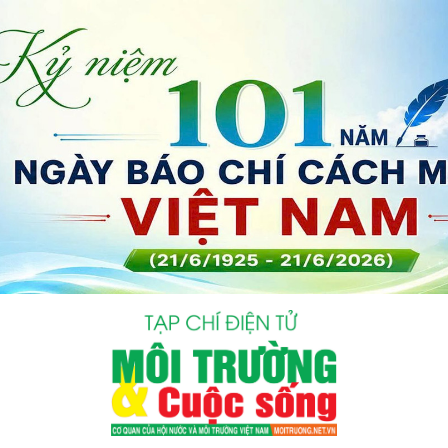
bình luận
Hủy
G