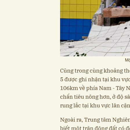
Mộ
Cũng trong cùng khoảng thờ
5 được ghi nhận tại khu vự
106km về phía Nam - Tây N
chấn tiêu nông hơn, ở độ 
rung lắc tại khu vực lân cận
Ngoài ra, Trung tâm Nghiê
biết một trận động đất có 