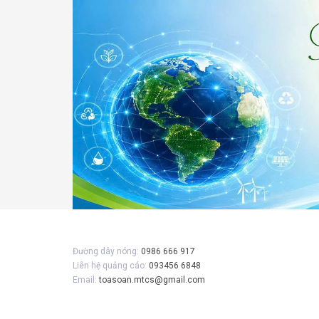
Gửi 
Đường dây nóng:
0986 666 917
Liên hệ quảng cáo:
093456 6848
Email:
toasoan.mtcs@gmail.com