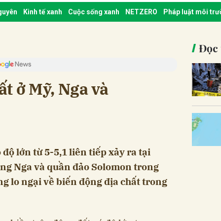
nguyên
Kinh tế xanh
Cuộc sống xanh
NETZERO
Pháp luật môi tr
Đọc 
t ở Mỹ, Nga và
độ lớn từ 5-5,1 liên tiếp xảy ra tại
ông Nga và quần đảo Solomon trong
ng lo ngại về biến động địa chất trong