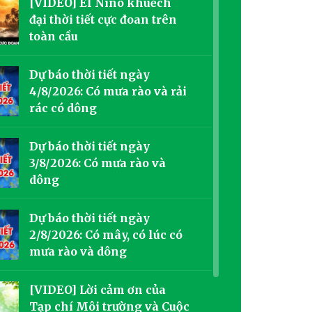
[VIDEO] El Nino khuếch
đại thời tiết cực đoan trên
toàn cầu
Dự báo thời tiết ngày
4/8/2026: Có mưa rào và rải
rác có dông
Dự báo thời tiết ngày
3/8/2026: Có mưa rào và
dông
Dự báo thời tiết ngày
2/8/2026: Có mây, có lúc có
mưa rào và dông
[VIDEO] Lời cảm ơn của
Tạp chí Môi trường và Cuộc