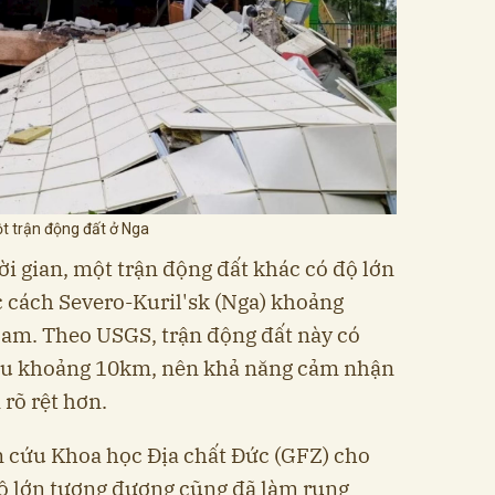
t trận động đất ở Nga
i gian, một trận động đất khác có độ lớn
c cách Severo-Kuril'sk (Nga) khoảng
am. Theo USGS, trận động đất này có
sâu khoảng 10km, nên khả năng cảm nhận
 rõ rệt hơn.
n cứu Khoa học Địa chất Đức (GFZ) cho
độ lớn tương đương cũng đã làm rung