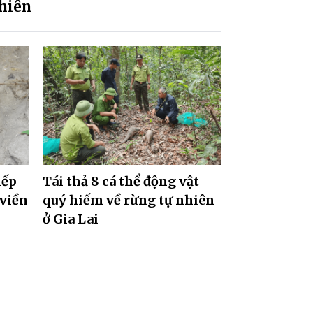
nhiên
iếp
Tái thả 8 cá thể động vật
 viền
quý hiếm về rừng tự nhiên
ở Gia Lai