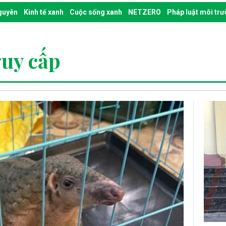
nguyên
Kinh tế xanh
Cuộc sống xanh
NETZERO
Pháp luật môi tr
guy cấp