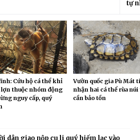
tự 
ĩnh: Cứu hộ cá thể khỉ
Vườn quốc gia Pù Mát t
 lợn thuộc nhóm động
nhận hai cá thể rùa núi
rừng nguy cấp, quý
cần bảo tồn
m
i dân giao nộp cu li quý hiếm lạc vào