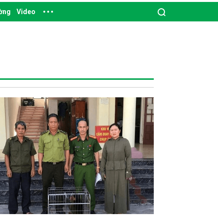
ường
Video