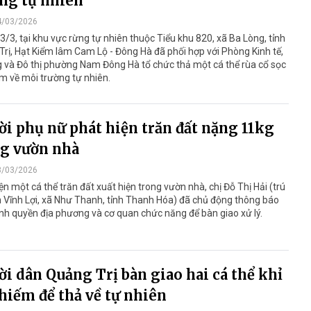
ng tự nhiên
4/03/2026
3/3, tại khu vực rừng tự nhiên thuộc Tiểu khu 820, xã Ba Lòng, tỉnh
rị, Hạt Kiểm lâm Cam Lộ - Đông Hà đã phối hợp với Phòng Kinh tế,
 và Đô thị phường Nam Đông Hà tổ chức thả một cá thể rùa cổ sọc
m về môi trường tự nhiên.
i phụ nữ phát hiện trăn đất nặng 11kg
g vườn nhà
3/03/2026
ện một cá thể trăn đất xuất hiện trong vườn nhà, chị Đỗ Thị Hải (trú
n Vĩnh Lợi, xã Như Thanh, tỉnh Thanh Hóa) đã chủ động thông báo
nh quyền địa phương và cơ quan chức năng để bàn giao xử lý.
i dân Quảng Trị bàn giao hai cá thể khỉ
hiếm để thả về tự nhiên