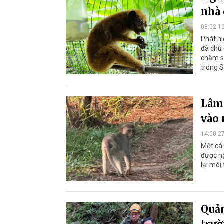
nhà 
08:02 1
Phát hi
đã chủ 
chăm só
trong S
Lâm 
vào 
14:00 2
Một cá 
được n
lại môi
Quản