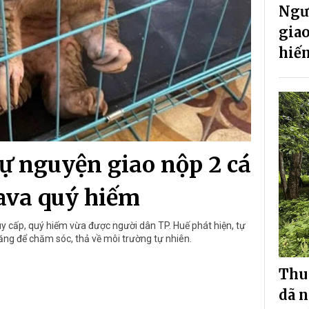
Ngư
giao
hiếm
ự nguyện giao nộp 2 cá
 Java quý hiếm
uy cấp, quý hiếm vừa được người dân TP. Huế phát hiện, tự
ng để chăm sóc, thả về môi trường tự nhiên.
Thu 
dã n