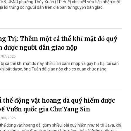
0/8, UBND phường Thủy Xuân (TP Huế) cho biết vừa tiếp nhận một
gà lôi trắng do người dân trên địa bàn tự nguyện bàn giao.
g Trị: Thêm một cá thể khỉ mặt đỏ quý
 được người dân giao nộp
3/07/2025
bị cá thể khỉ mặt đỏ này nhiều lần xâm nhập và gây hư hại tài sản
hi bắt được, ông Tuân đã giao nộp cho cơ quan chức năng.
á thể động vật hoang dã quý hiếm được
về Vườn quốc gia Chư Yang Sin
6/03/2025
thể động vật hoang dã, gồm nhiều loài quý hiếm như tê tê Java, khỉ
n, rùa vàng... vừa được lực lượng chức năng thả về Vườn quốc gia