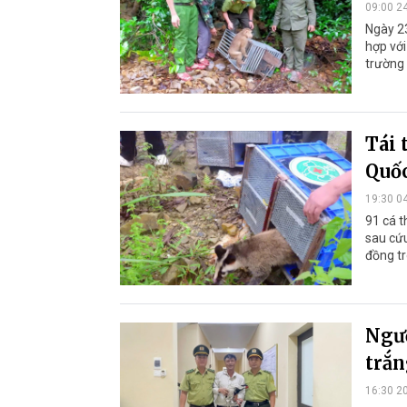
09:00 2
Ngày 23
hợp với
trường 
Tái 
Quố
19:30 0
91 cá t
sau cứ
đồng tr
Ngườ
trắn
16:30 2