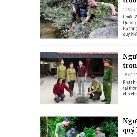
trườ
17:00 2
Chiều 2
Quảng T
Hạ tầng
quý hiế
Ngườ
tron
15:00 2
Phát hi
tại thô
cho chí
Ngườ
quý 