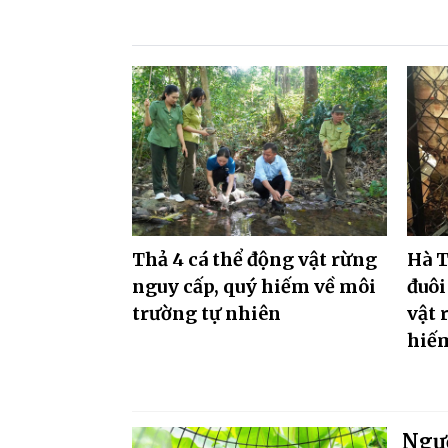
Thả 4 cá thể động vật rừng
Hà T
nguy cấp, quý hiếm về môi
đuôi
trường tự nhiên
vật 
hiế
Ngườ