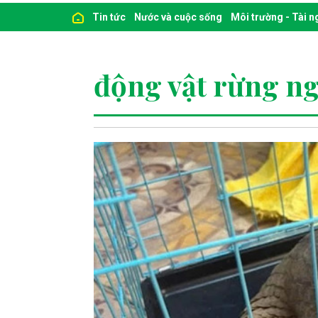
Tin tức
Nước và cuộc sống
Môi trường - Tài 
động vật rừng n