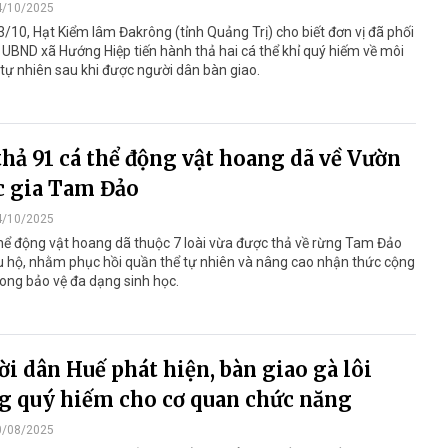
4/10/2025
/10, Hạt Kiểm lâm Đakrông (tỉnh Quảng Trị) cho biết đơn vị đã phối
 UBND xã Hướng Hiệp tiến hành thả hai cá thể khỉ quý hiếm về môi
tự nhiên sau khi được người dân bàn giao.
thả 91 cá thể động vật hoang dã về Vườn
c gia Tam Đảo
4/10/2025
hể động vật hoang dã thuộc 7 loài vừa được thả về rừng Tam Đảo
u hộ, nhằm phục hồi quần thể tự nhiên và nâng cao nhận thức cộng
ong bảo vệ đa dạng sinh học.
i dân Huế phát hiện, bàn giao gà lôi
g quý hiếm cho cơ quan chức năng
0/08/2025