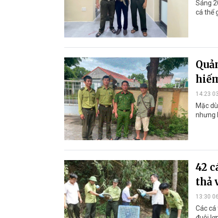
Sáng 2
cá thể 
Quản
hiếm
14:23 0
Mặc dù 
nhưng k
42 c
thả 
13:30 0
Các cá 
đuôi lợ