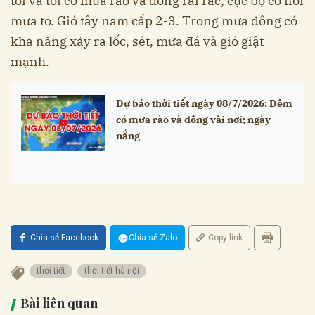
tối và tối có mưa rào và dông rải rác, cục bộ có nơi
mưa to. Gió tây nam cấp 2-3. Trong mưa dông có
khả năng xảy ra lốc, sét, mưa đá và gió giật
mạnh.
Dự báo thời tiết ngày 08/7/2026: Đêm
có mưa rào và dông vài nơi; ngày
nắng
Chia sẻ Facebook
Chia sẻ Zalo
Copy link
thời tiết
thời tiết hà nội
Bài liên quan