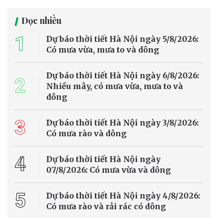
Đà Nẵng đang đẩy mạnh lộ trình chuyển đổi phương tiện vận tải
hành khách công cộng theo hướng xanh, đặt mục tiêu đến năm
2030 toàn bộ xe buýt hoạt động trong khu vực đô thị sẽ sử dụng
điện hoặc năng lượng xanh, góp phần giảm phát thải khí nhà kính
và xây dựng hệ thống giao thông bền vững.
Môi trường - Tài nguyên
Hoàn thiện cơ chế phân bổ hạn ngạch phát
thải