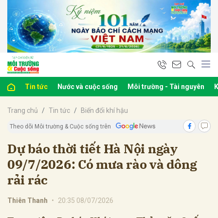
bình luận
Tin tức
Nước và cuộc sống
Môi trường - Tài nguyên
K
Trang chủ
Tin tức
Biến đổi khí hậu
Theo dõi Môi trường & Cuộc sống trên
Dự báo thời tiết Hà Nội ngày
09/7/2026: Có mưa rào và dông
Hủy
G
rải rác
Thiên Thanh
•
20:35 08/07/2026