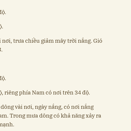
độ.
ộ.
nơi, trưa chiều giảm mây trời nắng. Gió
.
độ.
ộ, riêng phía Nam có nơi trên 34 độ.
dông vài nơi, ngày nắng, có nơi nắng
am. Trong mưa dông có khả năng xảy ra
 mạnh.