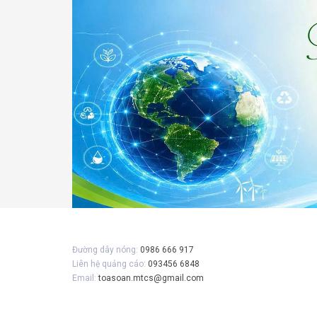
Gửi 
Đường dây nóng:
0986 666 917
Liên hệ quảng cáo:
093456 6848
Email:
toasoan.mtcs@gmail.com