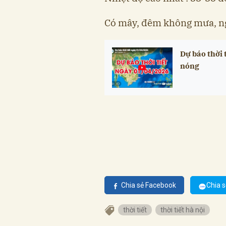
Có mây, đêm không mưa, ng
Dự báo thời
nóng
Chia sẻ Facebook
Chia s
thời tiết
thời tiết hà nội