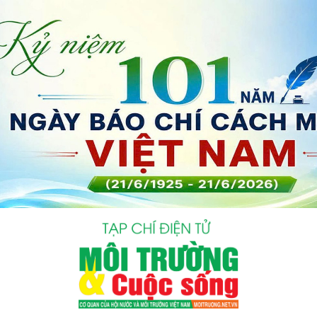
bình luận
Hủy
G