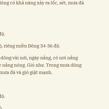
ông có khả năng xảy ra lốc, sét, mưa đá
độ.
ộ, riêng miền Đông 34-36 độ.
dông vài nơi, ngày nắng, có nơi nắng
y nắng nóng. Gió nhẹ. Trong mưa dông
, mưa đá và gió giật mạnh.
độ.
ộ.