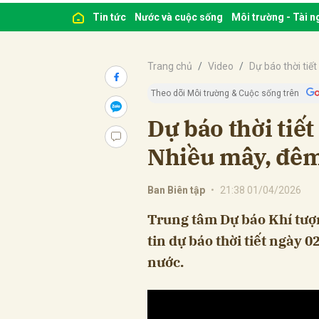
Tin tức
Nước và cuộc sống
Môi trường - Tài 
Trang chủ
Video
Dự báo thời tiết
Theo dõi Môi trường & Cuộc sống trên
Dự báo thời tiế
Nhiều mây, đêm
Ban Biên tập
•
21:38 01/04/2026
Trung tâm Dự báo Khí tượ
tin dự báo thời tiết ngày 
nước.