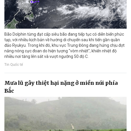
Bão Dolphin từng đạt cấp siêu bão đang tiếp tục có diễn biến phức
tạp, với nhiều kịch bản về hướng di chuyển sau khi tiến gần quần
đảo Ryukyu. Trong khi đó, khu vực Trung Đông đang hứng chịu đợt
nắng nóng cực đoan do hiện tượng "vòm nhiệt", khiến nhiệt độ
nhiều nơi tăng lên sát và vượt ngưỡng 50 độ C.
Tin Quốc tế
Mưa lũ gây thiệt hại nặng ở miền núi phía
Bắc