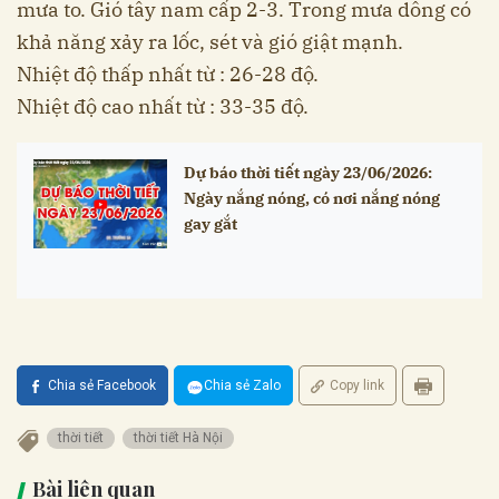
mưa to. Gió tây nam cấp 2-3. Trong mưa dông có
khả năng xảy ra lốc, sét và gió giật mạnh.
Nhiệt độ thấp nhất từ : 26-28 độ.
Nhiệt độ cao nhất từ : 33-35 độ.
Dự báo thời tiết ngày 23/06/2026:
Ngày nắng nóng, có nơi nắng nóng
gay gắt
Chia sẻ Facebook
Chia sẻ Zalo
Copy link
thời tiết
thời tiết Hà Nội
Bài liên quan