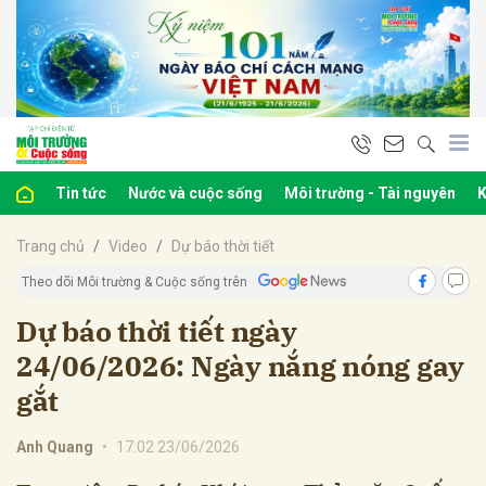
bình luận
Tin tức
Nước và cuộc sống
Môi trường - Tài nguyên
K
Trang chủ
Video
Dự báo thời tiết
Theo dõi Môi trường & Cuộc sống trên
Dự báo thời tiết ngày
24/06/2026: Ngày nắng nóng gay
Hủy
G
gắt
Anh Quang
•
17:02 23/06/2026