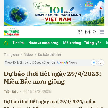
bình luận
Tin tức
Nước và cuộc sống
Môi trường - Tài nguyên
K
Trang chủ
Video
Dự báo thời tiết
Theo dõi Môi trường & Cuộc sống trên
Dự báo thời tiết ngày 29/4/2025:
Miền Bắc mưa giông
Hủy
G
Trần Đức
•
20:15 28/04/2025
Dự báo thời tiết ngày mai 29/4/2025, miền