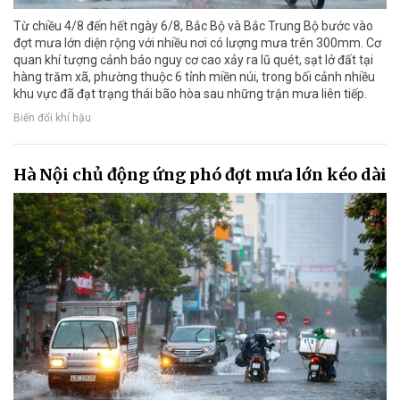
Từ chiều 4/8 đến hết ngày 6/8, Bắc Bộ và Bắc Trung Bộ bước vào
đợt mưa lớn diện rộng với nhiều nơi có lượng mưa trên 300mm. Cơ
quan khí tượng cảnh báo nguy cơ cao xảy ra lũ quét, sạt lở đất tại
hàng trăm xã, phường thuộc 6 tỉnh miền núi, trong bối cảnh nhiều
khu vực đã đạt trạng thái bão hòa sau những trận mưa liên tiếp.
Biến đổi khí hậu
Hà Nội chủ động ứng phó đợt mưa lớn kéo dài