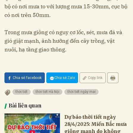
bộ có nơi mưa to với lượng mưa 15-30mm, cục bộ
có nơi trên 50mm.
Trong mưa giông có nguy cơ lốc, sét, mưa đá và
gió giật mạnh, ảnh hưởng đến cây trồng, vật
nuôi, hạ tầng giao thông.
Chia sẻ Facebook
Chia sẻ Zalo
Copy link
thời tiết
thời tiết Hà Nội
thời tiết ngày mai
Bài liên quan
Dự báo thời tiết ngày
28/4/2025: Miền Bắc mưa
giông mạnh do không