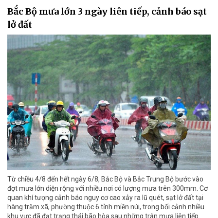
Bắc Bộ mưa lớn 3 ngày liên tiếp, cảnh báo sạt
lở đất
Từ chiều 4/8 đến hết ngày 6/8, Bắc Bộ và Bắc Trung Bộ bước vào
đợt mưa lớn diện rộng với nhiều nơi có lượng mưa trên 300mm. Cơ
quan khí tượng cảnh báo nguy cơ cao xảy ra lũ quét, sạt lở đất tại
hàng trăm xã, phường thuộc 6 tỉnh miền núi, trong bối cảnh nhiều
khu vực đã đạt trạng thái bão hòa sau những trận mưa liên tiếp.