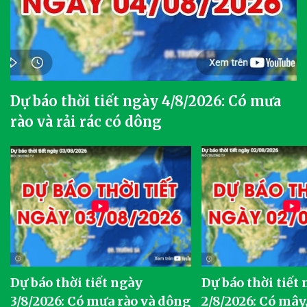
Dự báo thời tiết ngày 4/8/2026: Có mưa
rào và rải rác có dông
Dự báo thời tiết ngày
Dự báo thời tiết
3/8/2026: Có mưa rào và dông
2/8/2026: Có mây,