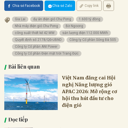
Chia sẻ Facebook
Chia sẻ Zalo
Copy link
Gia Lai
dự án điện gió Chư Pơng
1.600 tỷ đồng
Nhà máy điện gió Chư Pơng
Bờ Ngoong
công suất thiết kế 42 MW
sản lượng điện 112.000 MWh
Quyết định số 2178/QĐ-UBND
Công ty Cổ phần Sông Đà 505
Công ty Cổ phần ANI Power
Công ty Cổ phần Điện mặt trời Trang Đức
Bài liên quan
Việt Nam đăng cai Hội
nghị Năng lượng gió
APAC 2026: Mở rộng cơ
hội thu hút đầu tư cho
điện gió
Đọc tiếp