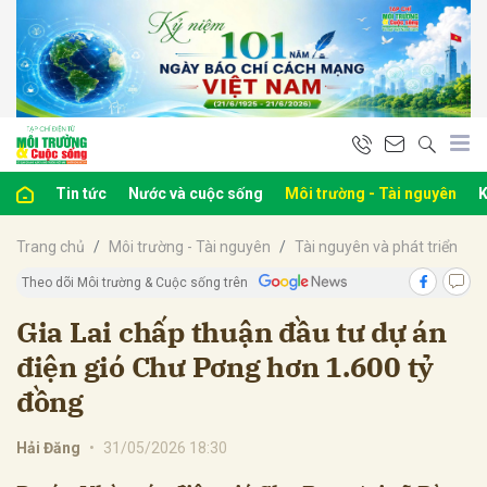
bình luận
Tin tức
Nước và cuộc sống
Môi trường - Tài nguyên
K
Trang chủ
Môi trường - Tài nguyên
Tài nguyên và phát triển
Theo dõi Môi trường & Cuộc sống trên
Gia Lai chấp thuận đầu tư dự án
điện gió Chư Pơng hơn 1.600 tỷ
Hủy
G
đồng
Hải Đăng
•
31/05/2026 18:30