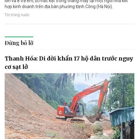
lớn và 8 trẻ em, bị mắc kẹt trong thang máy tại một ngôi nhà kết
hợp kinh doanh trên địa bàn phường Định Công (Hà Nội).
Tin trong nước
Đừng bỏ lỡ
Thanh Hóa: Di dời khẩn 17 hộ dân trước nguy
cơ sạt lở