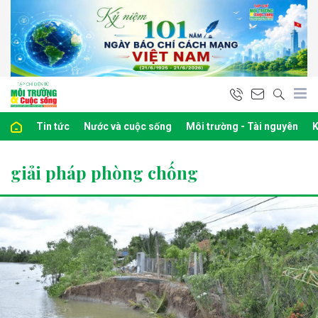
Tin tức
Nước và cuộc sống
Môi trường - Tài nguyên
K
giải pháp phòng chống