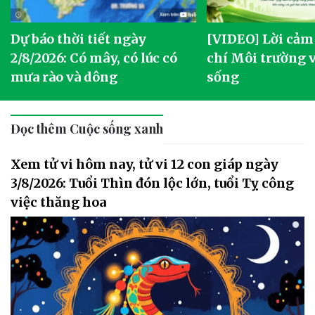
Dự báo thời tiết ngày
[VIDEO] Lời cảm
2/8/2026: Có mây, có lúc có
chí Môi trường 
mưa rào và dông
sống
Đọc thêm Cuộc sống xanh
Xem tử vi hôm nay, tử vi 12 con giáp ngày
3/8/2026: Tuổi Thìn đón lộc lớn, tuổi Tỵ công
việc thăng hoa