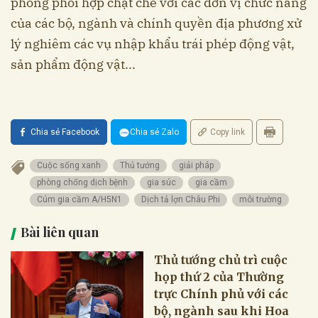
phòng phối hợp chặt chẽ với các đơn vị chức năng
của các bộ, ngành và chính quyền địa phương xử
lý nghiêm các vụ nhập khẩu trái phép động vật,
sản phẩm động vật...
Chia sẻ Facebook
Chia sẻ Zalo
Copy link
Cuộc sống xanh
Thủ tướng
giải pháp
phòng chống dịch bệnh
gia súc
gia cầm
Cúm gia cầm A/H5N1
Dịch tả lợn Châu Phi
môi trường
Bài liên quan
Thủ tướng chủ trì cuộc
họp thứ 2 của Thường
trực Chính phủ với các
bộ, ngành sau khi Hoa