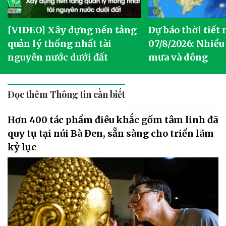
[VIDEO] Xây dựng nền tảng
Dự báo thời tiết
quản lý thống nhất tài
07/8/2026: Nhiều
nguyên nước dưới đất
mưa và dông
Đọc thêm Thông tin cần biết
Hơn 400 tác phẩm điêu khắc gốm tâm linh đã
quy tụ tại núi Bà Đen, sẵn sàng cho triển lãm
kỷ lục