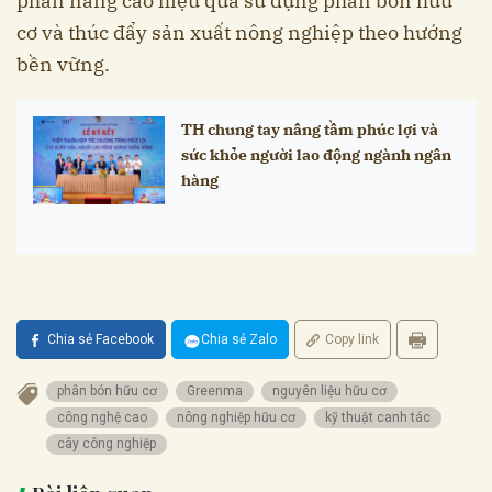
phần nâng cao hiệu quả sử dụng phân bón hữu
cơ và thúc đẩy sản xuất nông nghiệp theo hướng
bền vững.
TH chung tay nâng tầm phúc lợi và
sức khỏe người lao động ngành ngân
hàng
Chia sẻ Facebook
Chia sẻ Zalo
Copy link
phân bón hữu cơ
Greenma
nguyên liệu hữu cơ
công nghệ cao
nông nghiệp hữu cơ
kỹ thuật canh tác
cây công nghiệp