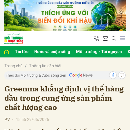
bình luận
Tin tức
Nước và cuộc sống
Môi trường - Tài nguyên
K
Trang chủ
Thông tin cần biết
Theo dõi Môi trường & Cuộc sống trên
Greenma khẳng định vị thế hàng
đầu trong cung ứng sản phẩm
Hủy
G
chất lượng cao
PV
•
15:55 29/05/2026