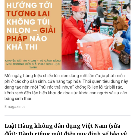
Mỗi ngày, hàng triệu chiếc túi nilon dùng một lần được phát miễn
phí ở các chợ dân sinh, cửa hàng tạp hóa. Thói quen tiêu dùng này
đang tạo nên một “núi rác thải nhựa” khổng lồ, len lỏi từ bãi rác,
kênh rạch đến tận biển khơi, đe dọa sức khỏe con người và sự cân
bằng sinh thái.
Emagazines
Luật Hàng không dân dụng Việt Nam (sửa
đổi): Dành riêng một điều quy định về bảo vệ