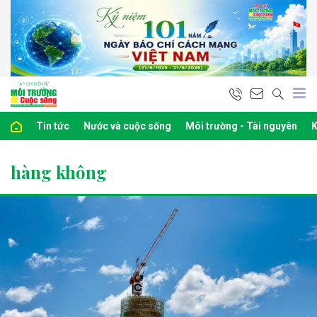
Tin tức
Nước và cuộc sống
Môi trường - Tài nguyên
K
hàng không