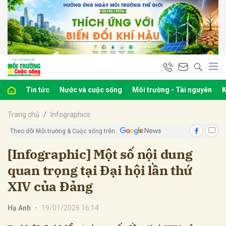
bình luận
Tin tức
Nước và cuộc sống
Môi trường - Tài nguyên
K
Trang chủ
Infographics
Theo dõi Môi trường & Cuộc sống trên
[Infographic] Một số nội dung
quan trọng tại Đại hội lần thứ
Hủy
G
XIV của Đảng
Hạ Anh
•
19/01/2026 16:14