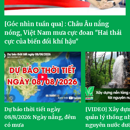
[Góc nhìn tuần qua] : Châu Âu nắng
nóng, Việt Nam mưa cực đoan "Hai thái
cực của biến đổi khí hậu"
Dự báo thời tiết ngày
[VIDEO] Xây dựn
o
08/8/2026: Ngày nắng, đêm
quản lý thống nh
có mưa
nguyên nước dướ