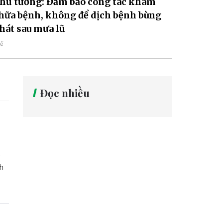
hủ tướng: Đảm bảo công tác khám
hữa bệnh, không để dịch bệnh bùng
hát sau mưa lũ
tế
Đọc nhiều
nh