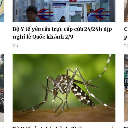
Bộ Y tế yêu cầu trực cấp cứu 24/24h dịp
C
nghỉ lễ Quốc khánh 2/9
p
Y tế
Y 