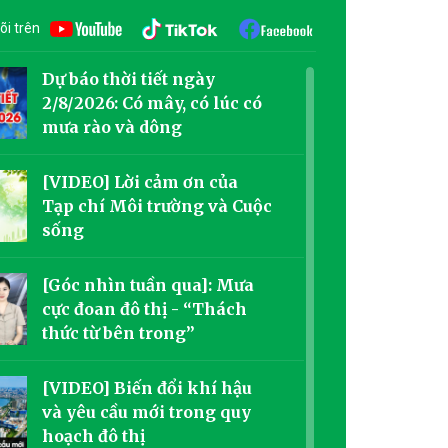
õi trên
Dự báo thời tiết ngày
2/8/2026: Có mây, có lúc có
mưa rào và dông
[VIDEO] Lời cảm ơn của
Tạp chí Môi trường và Cuộc
sống
[Góc nhìn tuần qua]: Mưa
cực đoan đô thị - “Thách
thức từ bên trong”
[VIDEO] Biến đổi khí hậu
và yêu cầu mới trong quy
hoạch đô thị