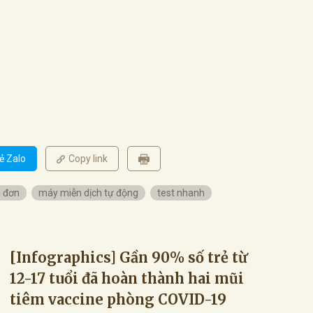
ẻ Zalo
Copy link
 đơn
máy miễn dịch tự động
test nhanh
[Infographics] Gần 90% số trẻ từ
12-17 tuổi đã hoàn thành hai mũi
tiêm vaccine phòng COVID-19