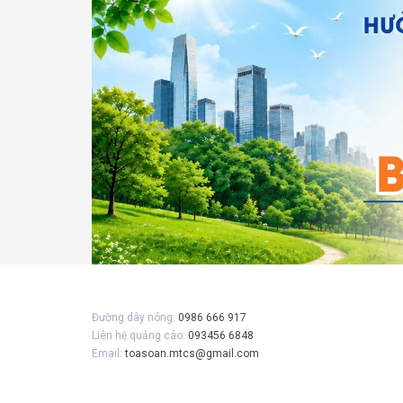
Gửi 
Đường dây nóng:
0986 666 917
Liên hệ quảng cáo:
093456 6848
Email:
toasoan.mtcs@gmail.com