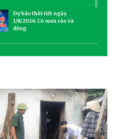
Dự báo thời tiết ngày
1/8/2026: Có mưa rào và
dông
Dự báo thời tiết ngày
31/07/2026: Sáng có mưa và
rải rác có dông