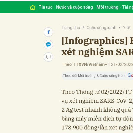
Tin tức
Nước và cuộc sống
Môi trường - Tài 
Trang chủ
Cuộc sống xanh
Y tế
[Infographics] 
xét nghiệm SA
Theo TTXVN/Vietnam+
|
21/02/2022
Theo dõi Môi trường & Cuộc sống trên
Theo Thông tư 02/2022/TT-
vụ xét nghiệm SARS-CoV-2,
2 Ag test nhanh không quá
bằng máy miễn dịch tự độ
178.900 đồng/lần xét nghi