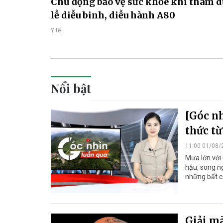
Chủ động bảo vệ sức khỏe khi tham 
lễ diễu binh, diễu hành A80
Y tế
Nổi bật
[Góc nh
thức từ
11:00 01/08/
Mưa lớn với 
hậu, song n
những bất cậ
Giải mã