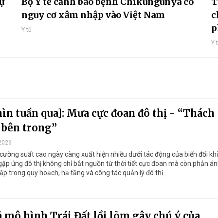
dự
Bộ Y tế cảnh báo bệnh Chikungunya có
T
nguy cơ xâm nhập vào Việt Nam
c
p
Y tế
Y 
ìn tuần qua]: Mưa cực đoan đô thị - “Thách
 bên trong”
2026
cường suất cao ngày càng xuất hiện nhiều dưới tác động của biến đổi khí
gập úng đô thị không chỉ bắt nguồn từ thời tiết cực đoan mà còn phản á
p trong quy hoạch, hạ tầng và công tác quản lý đô thị.
 mô hình Trái Đất lồi lõm gây chú ý của