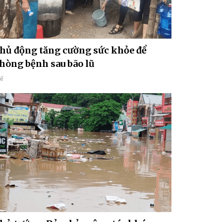
hủ động tăng cường sức khỏe để
hòng bệnh sau bão lũ
tế