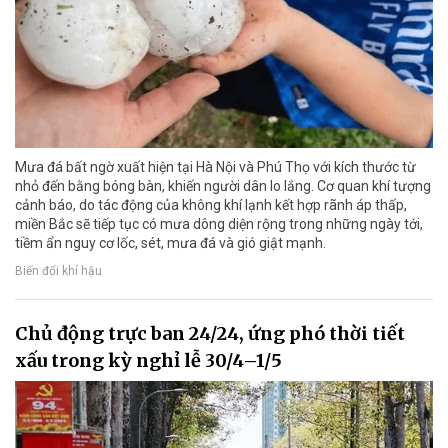
Mưa đá bất ngờ xuất hiện tại Hà Nội và Phú Thọ với kích thước từ
nhỏ đến bằng bóng bàn, khiến người dân lo lắng. Cơ quan khí tượng
cảnh báo, do tác động của không khí lạnh kết hợp rãnh áp thấp,
miền Bắc sẽ tiếp tục có mưa dông diện rộng trong những ngày tới,
tiềm ẩn nguy cơ lốc, sét, mưa đá và gió giật mạnh.
Biến đổi khí hậu
Chủ động trực ban 24/24, ứng phó thời tiết
xấu trong kỳ nghỉ lễ 30/4–1/5